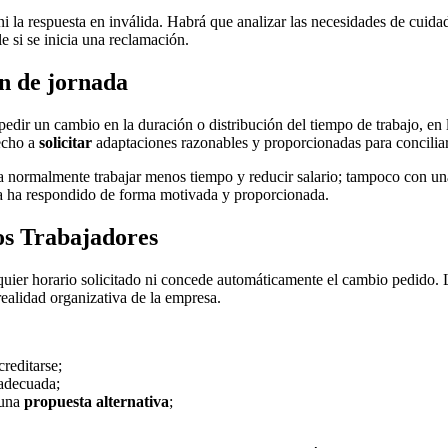
 ni la respuesta en inválida. Habrá que analizar las necesidades de cuida
le si se inicia una reclamación.
ón de jornada
 pedir un cambio en la duración o distribución del tiempo de trabajo, en
echo a
solicitar
adaptaciones razonables y proporcionadas para conciliar l
ca normalmente trabajar menos tiempo y reducir salario; tampoco con un
resa ha respondido de forma motivada y proporcionada.
los Trabajadores
quier horario solicitado ni concede automáticamente el cambio pedido. 
realidad organizativa de la empresa.
reditarse;
 adecuada;
 una
propuesta alternativa
;