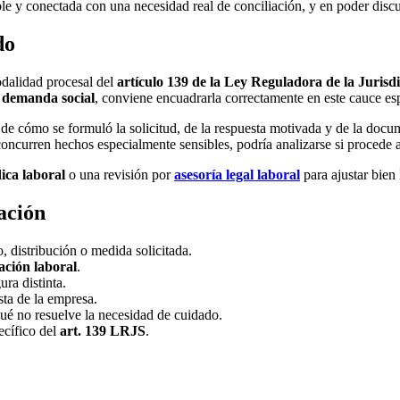
ble y conectada con una necesidad real de conciliación, y en poder discu
do
odalidad procesal del
artículo 139 de la Ley Reguladora de la Jurisdi
a
demanda social
, conviene encuadrarla correctamente en este cauce esp
e cómo se formuló la solicitud, de la respuesta motivada y de la docum
concurren hechos especialmente sensibles, podría analizarse si procede 
dica laboral
o una revisión por
asesoría legal laboral
para ajustar bien 
ación
, distribución o medida solicitada.
iación laboral
.
ura distinta.
sta de la empresa.
qué no resuelve la necesidad de cuidado.
ecífico del
art. 139 LRJS
.