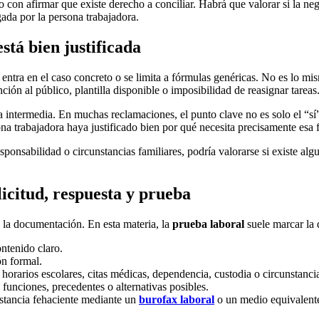
o con afirmar que existe derecho a conciliar. Habrá que valorar si la ne
gada por la persona trabajadora.
stá bien justificada
esta entra en el caso concreto o se limita a fórmulas genéricas. No es l
ción al público, plantilla disponible o imposibilidad de reasignar tareas
intermedia. En muchas reclamaciones, el punto clave no es solo el “sí” 
a trabajadora haya justificado bien por qué necesita precisamente esa f
esponsabilidad o circunstancias familiares, podría valorarse si existe a
icitud, respuesta y prueba
 la documentación. En esta materia, la
prueba laboral
suele marcar la 
ntenido claro.
ón formal.
: horarios escolares, citas médicas, dependencia, custodia o circunstancia
 funciones, precedentes o alternativas posibles.
nstancia fehaciente mediante un
burofax laboral
o un medio equivalent