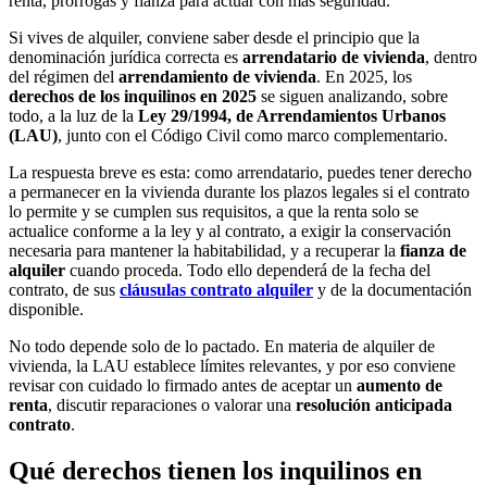
renta, prórrogas y fianza para actuar con más seguridad.
Si vives de alquiler, conviene saber desde el principio que la
denominación jurídica correcta es
arrendatario de vivienda
, dentro
del régimen del
arrendamiento de vivienda
. En 2025, los
derechos de los inquilinos en 2025
se siguen analizando, sobre
todo, a la luz de la
Ley 29/1994, de Arrendamientos Urbanos
(LAU)
, junto con el Código Civil como marco complementario.
La respuesta breve es esta: como arrendatario, puedes tener derecho
a permanecer en la vivienda durante los plazos legales si el contrato
lo permite y se cumplen sus requisitos, a que la renta solo se
actualice conforme a la ley y al contrato, a exigir la conservación
necesaria para mantener la habitabilidad, y a recuperar la
fianza de
alquiler
cuando proceda. Todo ello dependerá de la fecha del
contrato, de sus
cláusulas contrato alquiler
y de la documentación
disponible.
No todo depende solo de lo pactado. En materia de alquiler de
vivienda, la LAU establece límites relevantes, y por eso conviene
revisar con cuidado lo firmado antes de aceptar un
aumento de
renta
, discutir reparaciones o valorar una
resolución anticipada
contrato
.
Qué derechos tienen los inquilinos en