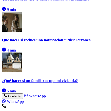
9 min
Qué hacer si recibes una notificación judicial errónea
4 min
¿Qué hacer si un familiar ocupa mi vivienda?
5 min
WhatsApp
Contacto
WhatsApp