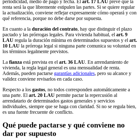
periodicidad, medio de pago y fecha. El
art. 17 LAU
prevé que la
renta será la que libremente estipulen las partes. Si se quiere regular
la actualización, conviene reflejar expresamente cómo operará y con
qué referencia, porque no debe darse por supuesta.
En cuanto a la
duración del contrato
, hay que distinguir el plazo
pactado y las prórrogas legales. Para vivienda habitual, el
art. 9
LAU
regula la duración mínima en determinados supuestos y el
art.
10 LAU
la prórroga legal si ninguna parte comunica su voluntad en
los términos legalmente previstos.
La
fianza
está prevista en el
art. 36 LAU
. En arrendamiento de
vivienda, la regla legal general es una mensualidad de renta.
Además, pueden pactarse
garantías adicionales
, pero su alcance y
validez conviene revisarlos en cada caso.
Respecto a los
gastos
, no todos corresponden automáticamente a
una parte. El
art. 20 LAU
permite pactar la repercusión al
arrendatario de determinados gastos generales y servicios
individuales, siempre que se haga con claridad. Si no se regula bien,
es una fuente frecuente de conflicto.
Qué puede pactarse y qué conviene no
dar por supuesto