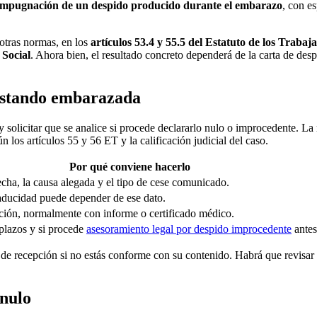
impugnación de un despido producido durante el embarazo
, con e
 otras normas, en los
artículos 53.4 y 55.5 del Estatuto de los Trabaj
 Social
. Ahora bien, el resultado concreto dependerá de la carta de des
 estando embarazada
y solicitar que se analice si procede declararlo nulo o improcedente. La
ún los artículos 55 y 56 ET y la calificación judicial del caso.
Por qué conviene hacerlo
fecha, la causa alegada y el tipo de cese comunicado.
aducidad puede depender de ese dato.
ación, normalmente con informe o certificado médico.
 plazos y si procede
asesoramiento legal por despido improcedente
antes
os de recepción si no estás conforme con su contenido. Habrá que revisar
nulo