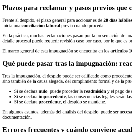
Plazos para reclamar y pasos previos que 
Frente al despido, el plazo general para accionar es de
20 días hábile
inicia una
conciliación laboral
previa cuando proceda.
En la práctica, muchas reclamaciones pasan por la presentación de una
detalle procesal puede requerir revisión caso por caso, por lo que es p
El marco general de esta impugnación se encuentra en los
artículos 
Qué puede pasar tras la impugnación: read
Tras la impugnación, el despido puede ser calificado como procedent
sino también de la causa alegada, del cumplimiento formal y de la pru
Si se declara
nulo
, puede proceder la
readmisión
y el pago de s
Si se declara
improcedente
, las consecuencias legales serán las
Si se declara
procedente
, el despido se mantiene.
En algunos asuntos, además del análisis del despido, puede ser necesar
documentación.
Errores frecuentes y cuándo conviene acud