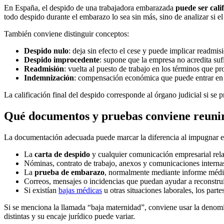
En España, el despido de una trabajadora embarazada
puede ser cali
todo despido durante el embarazo lo sea sin más, sino de analizar si el
También conviene distinguir conceptos:
Despido nulo
: deja sin efecto el cese y puede implicar readmis
Despido improcedente
: supone que la empresa no acredita suf
Readmisión
: vuelta al puesto de trabajo en los términos que p
Indemnización
: compensación económica que puede entrar en j
La calificación final del despido corresponde al órgano judicial si se
Qué documentos y pruebas conviene reuni
La documentación adecuada puede marcar la diferencia al impugnar el 
La
carta de despido
y cualquier comunicación empresarial rel
Nóminas, contrato de trabajo, anexos y comunicaciones internas
La
prueba de embarazo
, normalmente mediante informe médi
Correos, mensajes o incidencias que puedan ayudar a reconstrui
Si existían
bajas médicas
u otras situaciones laborales, los part
Si se menciona la llamada “baja maternidad”, conviene usar la denom
distintas y su encaje jurídico puede variar.