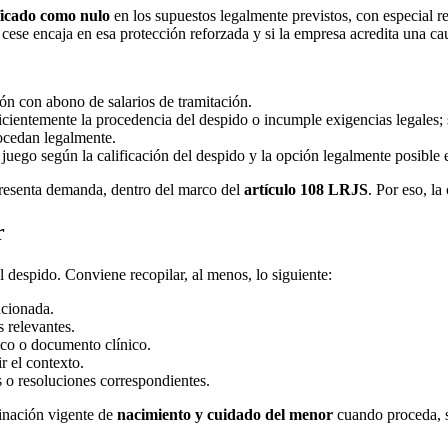
ficado como nulo
en los supuestos legalmente previstos, con especial r
 cese encaja en esa protección reforzada y si la empresa acredita una ca
ión con abono de salarios de tramitación.
icientemente la procedencia del despido o incumple exigencias legales;
rocedan legalmente.
uego según la calificación del despido y la opción legalmente posible 
 presenta demanda, dentro del marco del
artículo 108 LRJS
. Por eso, l
r
despido. Conviene recopilar, al menos, lo siguiente:
acionada.
 relevantes.
co o documento clínico.
r el contexto.
es o resoluciones correspondientes.
inación vigente de
nacimiento y cuidado del menor
cuando proceda, s