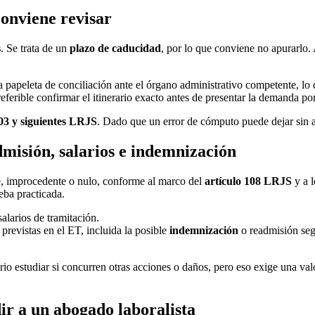
conviene revisar
s
. Se trata de un
plazo de caducidad
, por lo que conviene no apurarlo.
 papeleta de conciliación ante el órgano administrativo competente, lo
referible confirmar el itinerario exacto antes de presentar la demanda po
103 y siguientes LRJS
. Dado que un error de cómputo puede dejar sin ac
misión, salarios e indemnización
e, improcedente o nulo, conforme al marco del
artículo 108 LRJS
y a 
eba practicada.
alarios de tramitación.
 previstas en el ET, incluida la posible
indemnización
o readmisión seg
io estudiar si concurren otras acciones o daños, pero eso exige una val
ir a un abogado laboralista