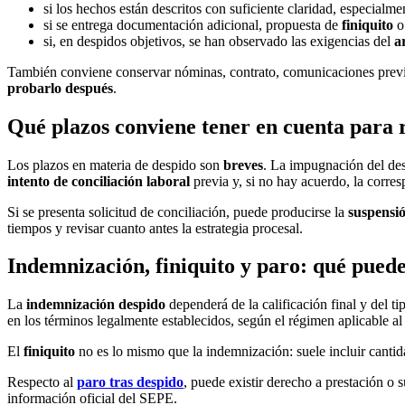
si los hechos están descritos con suficiente claridad, especialme
si se entrega documentación adicional, propuesta de
finiquito
o 
si, en despidos objetivos, se han observado las exigencias del
a
También conviene conservar nóminas, contrato, comunicaciones previas, 
probarlo después
.
Qué plazos conviene tener en cuenta para
Los plazos en materia de despido son
breves
. La impugnación del des
intento de conciliación laboral
previa y, si no hay acuerdo, la corre
Si se presenta solicitud de conciliación, puede producirse la
suspensió
tiempos y revisar cuanto antes la estrategia procesal.
Indemnización, finiquito y paro: qué pued
La
indemnización despido
dependerá de la calificación final y del t
en los términos legalmente establecidos, según el régimen aplicable al
El
finiquito
no es lo mismo que la indemnización: suele incluir cantid
Respecto al
paro tras despido
, puede existir derecho a prestación o 
información oficial del SEPE.