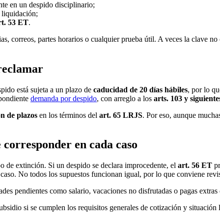
nte en un despido disciplinario;
liquidación;
rt. 53 ET
.
correos, partes horarios o cualquier prueba útil. A veces la clave no e
 reclamar
pido está sujeta a un plazo de
caducidad de 20 días hábiles
, por lo q
spondiente
demanda por despido
, con arreglo a los
arts. 103 y siguien
n de plazos
en los términos del
art. 65 LRJS
. Por eso, aunque mucha
e corresponder en cada caso
ipo de extinción. Si un despido se declara improcedente, el
art. 56 ET
pr
 caso. No todos los supuestos funcionan igual, por lo que conviene revi
ades pendientes como salario, vacaciones no disfrutadas o pagas extras 
subsidio si se cumplen los requisitos generales de cotización y situación