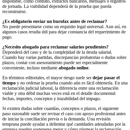
disponible, como contrato, extractos bancarios, mensajes o registros
de jornada. La viabilidad dependerá de la prueba que pueda
reconstruirse.
¿Es obligatorio enviar un burofax antes de reclamar?
No puede presentarse como un requisito legal universal. Aun así, en
algunos casos resulta útil para dejar constancia del requerimiento de
pago.
¿Necesito abogado para reclamar salarios pendientes?
Dependerá del caso y de la complejidad de la deuda salarial.
Cuando hay varias partidas, discrepancias probatorias o dudas sobre
plazos, contar con asesoramiento puede ser especialmente
conveniente, incluso mediante
abogado online
.
En términos editoriales, el mayor riesgo suele ser
dejar pasar el
tiempo
y no ordenar la prueba cuando aún es fácil obtenerla. En una
reclamación judicial laboral, la diferencia entre una reclamación
viable y otra débil muchas veces está en el detalle documental:
fechas, importes, conceptos y trazabilidad del impago.
Si existen dudas sobre cuantías, conceptos o plazos, el siguiente
paso razonable suele ser revisar el caso con apoyo profesional antes
de iniciar la conciliación previa o la demanda. Una revisión
temprana puede ayudar a delimitar qué cantidades adeudadas por la
empresa pueden sostenerse mejor y cómo plantear la reclamación