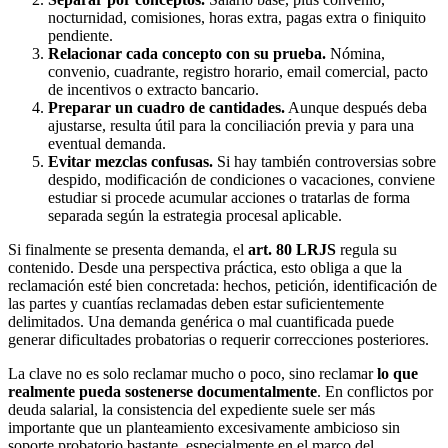
nocturnidad, comisiones, horas extra, pagas extra o finiquito
pendiente.
Relacionar cada concepto con su prueba.
Nómina,
convenio, cuadrante, registro horario, email comercial, pacto
de incentivos o extracto bancario.
Preparar un cuadro de cantidades.
Aunque después deba
ajustarse, resulta útil para la conciliación previa y para una
eventual demanda.
Evitar mezclas confusas.
Si hay también controversias sobre
despido, modificación de condiciones o vacaciones, conviene
estudiar si procede acumular acciones o tratarlas de forma
separada según la estrategia procesal aplicable.
Si finalmente se presenta demanda, el
art. 80 LRJS
regula su
contenido. Desde una perspectiva práctica, esto obliga a que la
reclamación esté bien concretada: hechos, petición, identificación de
las partes y cuantías reclamadas deben estar suficientemente
delimitados. Una demanda genérica o mal cuantificada puede
generar dificultades probatorias o requerir correcciones posteriores.
La clave no es solo reclamar mucho o poco, sino reclamar
lo que
realmente pueda sostenerse documentalmente
. En conflictos por
deuda salarial, la consistencia del expediente suele ser más
importante que un planteamiento excesivamente ambicioso sin
soporte probatorio bastante, especialmente en el marco del