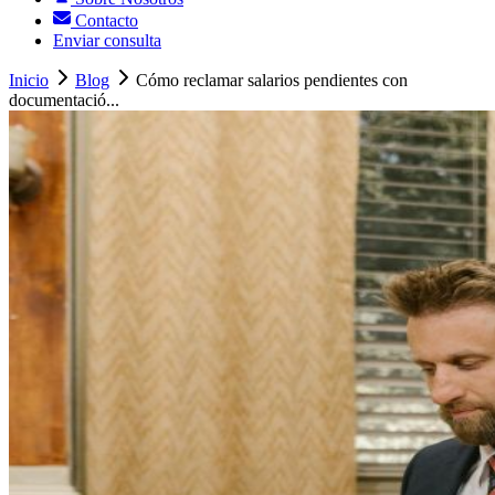
Contacto
Enviar consulta
Inicio
Blog
Cómo reclamar salarios pendientes con
documentació...