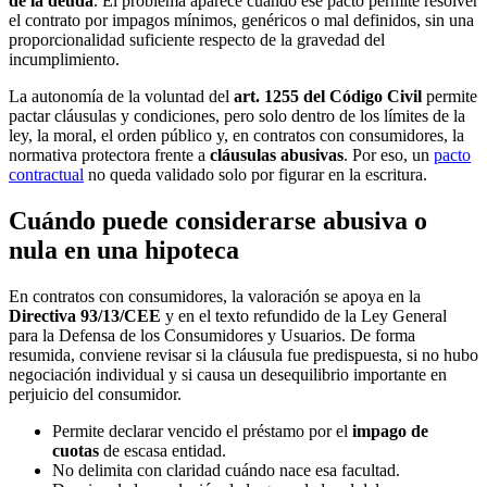
de la deuda
. El problema aparece cuando ese pacto permite resolver
el contrato por impagos mínimos, genéricos o mal definidos, sin una
proporcionalidad suficiente respecto de la gravedad del
incumplimiento.
La autonomía de la voluntad del
art. 1255 del Código Civil
permite
pactar cláusulas y condiciones, pero solo dentro de los límites de la
ley, la moral, el orden público y, en contratos con consumidores, la
normativa protectora frente a
cláusulas abusivas
. Por eso, un
pacto
contractual
no queda validado solo por figurar en la escritura.
Cuándo puede considerarse abusiva o
nula en una hipoteca
En contratos con consumidores, la valoración se apoya en la
Directiva 93/13/CEE
y en el texto refundido de la Ley General
para la Defensa de los Consumidores y Usuarios. De forma
resumida, conviene revisar si la cláusula fue predispuesta, si no hubo
negociación individual y si causa un desequilibrio importante en
perjuicio del consumidor.
Permite declarar vencido el préstamo por el
impago de
cuotas
de escasa entidad.
No delimita con claridad cuándo nace esa facultad.