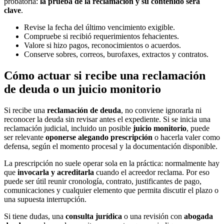
probatoria:
la prueba de la reclamación y su contenido será
clave
.
Revise la fecha del último vencimiento exigible.
Compruebe si recibió requerimientos fehacientes.
Valore si hizo pagos, reconocimientos o acuerdos.
Conserve sobres, correos, burofaxes, extractos y contratos.
Cómo actuar si recibe una reclamación
de deuda o un juicio monitorio
Si recibe una
reclamación de deuda
, no conviene ignorarla ni
reconocer la deuda sin revisar antes el expediente. Si se inicia una
reclamación judicial, incluido un posible
juicio monitorio
, puede
ser relevante
oponerse alegando prescripción
o hacerla valer como
defensa, según el momento procesal y la documentación disponible.
La prescripción no suele operar sola en la práctica: normalmente hay
que
invocarla y acreditarla
cuando el acreedor reclama. Por eso
puede ser útil reunir cronología, contrato, justificantes de pago,
comunicaciones y cualquier elemento que permita discutir el plazo o
una supuesta interrupción.
Si tiene dudas, una
consulta jurídica
o una revisión con
abogada