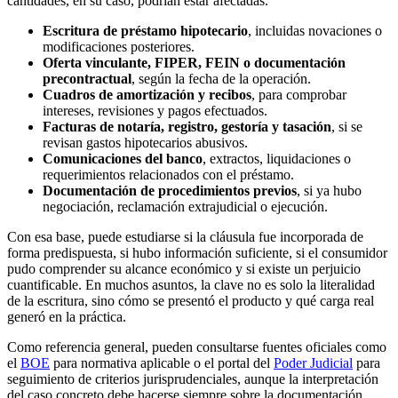
cantidades, en su caso, podrían estar afectadas.
Escritura de préstamo hipotecario
, incluidas novaciones o
modificaciones posteriores.
Oferta vinculante, FIPER, FEIN o documentación
precontractual
, según la fecha de la operación.
Cuadros de amortización y recibos
, para comprobar
intereses, revisiones y pagos efectuados.
Facturas de notaría, registro, gestoría y tasación
, si se
revisan gastos hipotecarios abusivos.
Comunicaciones del banco
, extractos, liquidaciones o
requerimientos relacionados con el préstamo.
Documentación de procedimientos previos
, si ya hubo
negociación, reclamación extrajudicial o ejecución.
Con esa base, puede estudiarse si la cláusula fue incorporada de
forma predispuesta, si hubo información suficiente, si el consumidor
pudo comprender su alcance económico y si existe un perjuicio
cuantificable. En muchos asuntos, la clave no es solo la literalidad
de la escritura, sino cómo se presentó el producto y qué carga real
generó en la práctica.
Como referencia general, pueden consultarse fuentes oficiales como
el
BOE
para normativa aplicable o el portal del
Poder Judicial
para
seguimiento de criterios jurisprudenciales, aunque la interpretación
del caso concreto debe hacerse siempre sobre la documentación