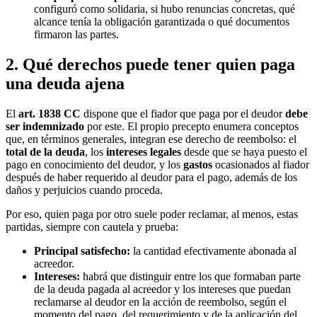
configuró como solidaria, si hubo renuncias concretas, qué
alcance tenía la obligación garantizada o qué documentos
firmaron las partes.
2. Qué derechos puede tener quien paga
una deuda ajena
El
art. 1838 CC
dispone que el fiador que paga por el deudor
debe
ser indemnizado
por este. El propio precepto enumera conceptos
que, en términos generales, integran ese derecho de reembolso: el
total de la deuda
, los
intereses legales
desde que se haya puesto el
pago en conocimiento del deudor, y los
gastos
ocasionados al fiador
después de haber requerido al deudor para el pago, además de los
daños y perjuicios cuando proceda.
Por eso, quien paga por otro suele poder reclamar, al menos, estas
partidas, siempre con cautela y prueba:
Principal satisfecho:
la cantidad efectivamente abonada al
acreedor.
Intereses:
habrá que distinguir entre los que formaban parte
de la deuda pagada al acreedor y los intereses que puedan
reclamarse al deudor en la acción de reembolso, según el
momento del pago, del requerimiento y de la aplicación del