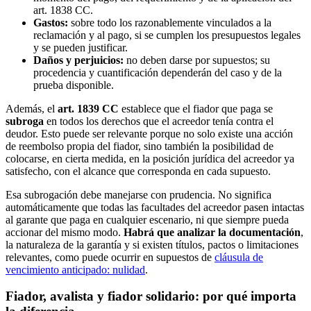
art. 1838 CC.
Gastos:
sobre todo los razonablemente vinculados a la
reclamación y al pago, si se cumplen los presupuestos legales
y se pueden justificar.
Daños y perjuicios:
no deben darse por supuestos; su
procedencia y cuantificación dependerán del caso y de la
prueba disponible.
Además, el
art. 1839 CC
establece que el fiador que paga se
subroga
en todos los derechos que el acreedor tenía contra el
deudor. Esto puede ser relevante porque no solo existe una acción
de reembolso propia del fiador, sino también la posibilidad de
colocarse, en cierta medida, en la posición jurídica del acreedor ya
satisfecho, con el alcance que corresponda en cada supuesto.
Esa subrogación debe manejarse con prudencia. No significa
automáticamente que todas las facultades del acreedor pasen intactas
al garante que paga en cualquier escenario, ni que siempre pueda
accionar del mismo modo.
Habrá que analizar la documentación
,
la naturaleza de la garantía y si existen títulos, pactos o limitaciones
relevantes, como puede ocurrir en supuestos de
cláusula de
vencimiento anticipado: nulidad
.
Fiador, avalista y fiador solidario: por qué importa