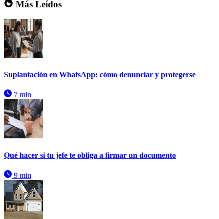
Más Leídos
Suplantación en WhatsApp: cómo denunciar y protegerse
7 min
Qué hacer si tu jefe te obliga a firmar un documento
9 min