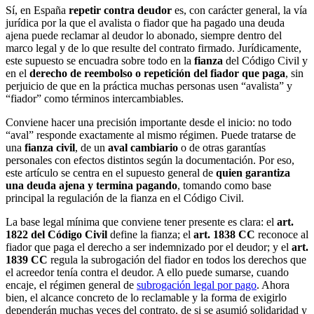
Sí, en España
repetir contra deudor
es, con carácter general, la vía
jurídica por la que el avalista o fiador que ha pagado una deuda
ajena puede reclamar al deudor lo abonado, siempre dentro del
marco legal y de lo que resulte del contrato firmado. Jurídicamente,
este supuesto se encuadra sobre todo en la
fianza
del Código Civil y
en el
derecho de reembolso o repetición del fiador que paga
, sin
perjuicio de que en la práctica muchas personas usen “avalista” y
“fiador” como términos intercambiables.
Conviene hacer una precisión importante desde el inicio: no todo
“aval” responde exactamente al mismo régimen. Puede tratarse de
una
fianza civil
, de un
aval cambiario
o de otras garantías
personales con efectos distintos según la documentación. Por eso,
este artículo se centra en el supuesto general de
quien garantiza
una deuda ajena y termina pagando
, tomando como base
principal la regulación de la fianza en el Código Civil.
La base legal mínima que conviene tener presente es clara: el
art.
1822 del Código Civil
define la fianza; el
art. 1838 CC
reconoce al
fiador que paga el derecho a ser indemnizado por el deudor; y el
art.
1839 CC
regula la subrogación del fiador en todos los derechos que
el acreedor tenía contra el deudor. A ello puede sumarse, cuando
encaje, el régimen general de
subrogación legal por pago
. Ahora
bien, el alcance concreto de lo reclamable y la forma de exigirlo
dependerán muchas veces del contrato, de si se asumió solidaridad y