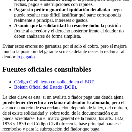
fechas, pagos e interrupciones con rapidez.
Pagar sin pedir o guardar liquidación detallada:
luego
puede resultar más difícil justificar qué parte correspondía
realmente a principal, intereses o gastos.
Asumir que la solidaridad lo resuelve todo:
la posición
frente al acreedor y el derecho posterior frente al deudor no
deben analizarse de forma simplista.
Evitar estos errores no garantiza por sí solo el cobro, pero sí mejora
mucho la posición del garante si más adelante necesita reclamar al
deudor
lo pagado
.
Fuentes oficiales consultables
Código Civil, texto consolidado en el BOE
.
Boletín Oficial del Estado (BOE)
.
La idea clave es esta: si un avalista o fiador paga una deuda ajena,
puede tener derecho a reclamar al deudor lo abonado
, pero el
alcance concreto de esa reclamación depende de la ley, del contrato,
de si existe solidaridad y, sobre todo, de la documentación que
pueda acreditarse. En el marco general de la fianza, los arts. 1822,
1838 y 1839 del Código Civil ofrecen la base principal para ese
reembolso y para la subrogación del fiador que paga.