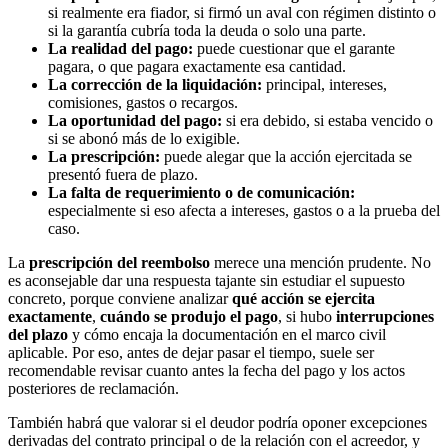
si realmente era fiador, si firmó un aval con régimen distinto o
si la garantía cubría toda la deuda o solo una parte.
La realidad del pago:
puede cuestionar que el garante
pagara, o que pagara exactamente esa cantidad.
La corrección de la liquidación:
principal, intereses,
comisiones, gastos o recargos.
La oportunidad del pago:
si era debido, si estaba vencido o
si se abonó más de lo exigible.
La prescripción:
puede alegar que la acción ejercitada se
presentó fuera de plazo.
La falta de requerimiento o de comunicación:
especialmente si eso afecta a intereses, gastos o a la prueba del
caso.
La
prescripción del reembolso
merece una mención prudente. No
es aconsejable dar una respuesta tajante sin estudiar el supuesto
concreto, porque conviene analizar
qué acción se ejercita
exactamente
,
cuándo se produjo el pago
, si hubo
interrupciones
del plazo
y cómo encaja la documentación en el marco civil
aplicable. Por eso, antes de dejar pasar el tiempo, suele ser
recomendable revisar cuanto antes la fecha del pago y los actos
posteriores de reclamación.
También habrá que valorar si el deudor podría oponer excepciones
derivadas del contrato principal o de la relación con el acreedor, y