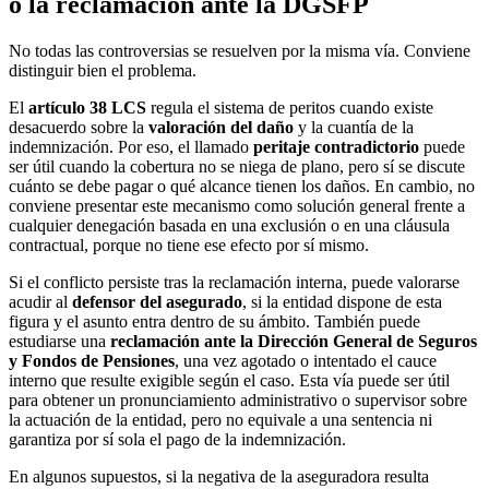
o la reclamación ante la DGSFP
No todas las controversias se resuelven por la misma vía. Conviene
distinguir bien el problema.
El
artículo 38 LCS
regula el sistema de peritos cuando existe
desacuerdo sobre la
valoración del daño
y la cuantía de la
indemnización. Por eso, el llamado
peritaje contradictorio
puede
ser útil cuando la cobertura no se niega de plano, pero sí se discute
cuánto se debe pagar o qué alcance tienen los daños. En cambio, no
conviene presentar este mecanismo como solución general frente a
cualquier denegación basada en una exclusión o en una cláusula
contractual, porque no tiene ese efecto por sí mismo.
Si el conflicto persiste tras la reclamación interna, puede valorarse
acudir al
defensor del asegurado
, si la entidad dispone de esta
figura y el asunto entra dentro de su ámbito. También puede
estudiarse una
reclamación ante la Dirección General de Seguros
y Fondos de Pensiones
, una vez agotado o intentado el cauce
interno que resulte exigible según el caso. Esta vía puede ser útil
para obtener un pronunciamiento administrativo o supervisor sobre
la actuación de la entidad, pero no equivale a una sentencia ni
garantiza por sí sola el pago de la indemnización.
En algunos supuestos, si la negativa de la aseguradora resulta