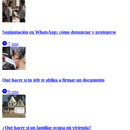
Suplantación en WhatsApp: cómo denunciar y protegerse
7 min
Qué hacer si tu jefe te obliga a firmar un documento
9 min
¿Qué hacer si un familiar ocupa mi vivienda?