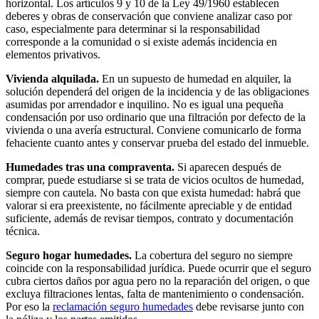
horizontal. Los artículos 9 y 10 de la Ley 49/1960 establecen
deberes y obras de conservación que conviene analizar caso por
caso, especialmente para determinar si la responsabilidad
corresponde a la comunidad o si existe además incidencia en
elementos privativos.
Vivienda alquilada.
En un supuesto de
humedad en alquiler
, la
solución dependerá del origen de la incidencia y de las obligaciones
asumidas por arrendador e inquilino. No es igual una pequeña
condensación por uso ordinario que una filtración por defecto de la
vivienda o una avería estructural. Conviene comunicarlo de forma
fehaciente cuanto antes y conservar prueba del estado del inmueble.
Humedades tras una compraventa.
Si aparecen después de
comprar, puede estudiarse si se trata de
vicios ocultos de humedad
,
siempre con cautela. No basta con que exista humedad: habrá que
valorar si era preexistente, no fácilmente apreciable y de entidad
suficiente, además de revisar tiempos, contrato y documentación
técnica.
Seguro hogar humedades.
La cobertura del seguro no siempre
coincide con la responsabilidad jurídica. Puede ocurrir que el seguro
cubra ciertos daños por agua pero no la reparación del origen, o que
excluya filtraciones lentas, falta de mantenimiento o condensación.
Por eso la
reclamación seguro humedades
debe revisarse junto con