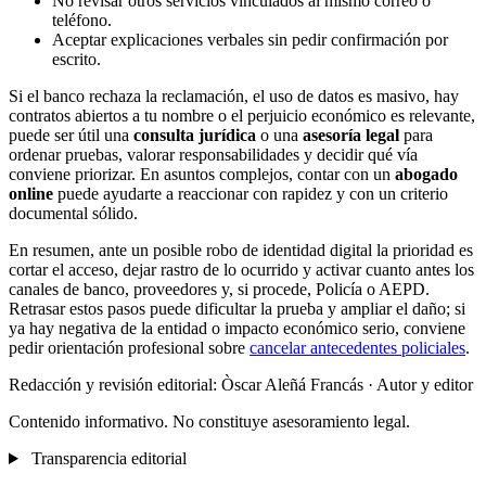
No revisar otros servicios vinculados al mismo correo o
teléfono.
Aceptar explicaciones verbales sin pedir confirmación por
escrito.
Si el banco rechaza la reclamación, el uso de datos es masivo, hay
contratos abiertos a tu nombre o el perjuicio económico es relevante,
puede ser útil una
consulta jurídica
o una
asesoría legal
para
ordenar pruebas, valorar responsabilidades y decidir qué vía
conviene priorizar. En asuntos complejos, contar con un
abogado
online
puede ayudarte a reaccionar con rapidez y con un criterio
documental sólido.
En resumen, ante un posible robo de identidad digital la prioridad es
cortar el acceso, dejar rastro de lo ocurrido y activar cuanto antes los
canales de banco, proveedores y, si procede, Policía o AEPD.
Retrasar estos pasos puede dificultar la prueba y ampliar el daño; si
ya hay negativa de la entidad o impacto económico serio, conviene
pedir orientación profesional sobre
cancelar antecedentes policiales
.
Redacción y revisión editorial: Òscar Aleñá Francás
· Autor y editor
Contenido informativo. No constituye asesoramiento legal.
Transparencia editorial