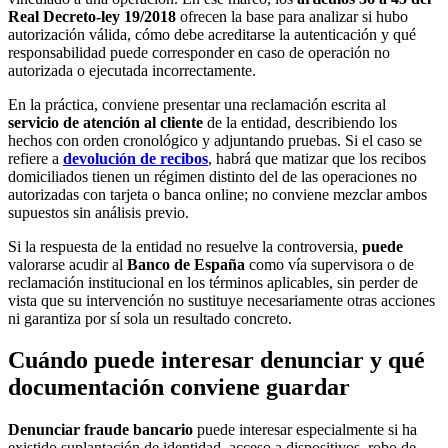
Real Decreto-ley 19/2018
ofrecen la base para analizar si hubo
autorización válida, cómo debe acreditarse la autenticación y qué
responsabilidad puede corresponder en caso de operación no
autorizada o ejecutada incorrectamente.
En la práctica, conviene presentar una reclamación escrita al
servicio de atención al cliente
de la entidad, describiendo los
hechos con orden cronológico y adjuntando pruebas. Si el caso se
refiere a
devolución de recibos
, habrá que matizar que los recibos
domiciliados tienen un régimen distinto del de las operaciones no
autorizadas con tarjeta o banca online; no conviene mezclar ambos
supuestos sin análisis previo.
Si la respuesta de la entidad no resuelve la controversia,
puede
valorarse acudir al
Banco de España
como vía supervisora o de
reclamación institucional en los términos aplicables, sin perder de
vista que su intervención no sustituye necesariamente otras acciones
ni garantiza por sí sola un resultado concreto.
Cuándo puede interesar denunciar y qué
documentación conviene guardar
Denunciar fraude bancario
puede interesar especialmente si ha
existido suplantación de identidad, acceso a dispositivos, robo de