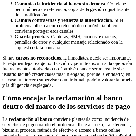
Comunica la incidencia al banco sin demora
. Conviene
pedir número de referencia, copia de la gestión o justificante
de la notificación.
Cambia contraseñas y refuerza la autenticación
. Si el
problema afecta a correo electrónico o móvil, también
conviene proteger esos canales.
Guarda pruebas
. Capturas, SMS, correos, extractos,
pantallas de error y cualquier mensaje relacionado con la
supuesta estafa bancaria.
Si hay
cargos no reconocidos
, la inmediatez puede ser importante.
El régimen legal exige notificación y permite discutir si la operación
fue realmente autorizada o no. También puede ser relevante si el
usuario facilitó credenciales tras un engaño, porque la entidad y, en
su caso, un tercero supervisor o un tribunal, podrán valorar la prueba
y la diligencia desplegada.
Cómo encajar la reclamación al banco
dentro del marco de los servicios de pago
La
reclamación al banco
conviene plantearla como incidencia de
servicios de pago cuando el problema afecte a tarjeta, transferencia,
bizum si procede, retirada de efectivo o acceso a banca online
vinculado a una operación. En ese marco, los
artículos 36 a 45 del