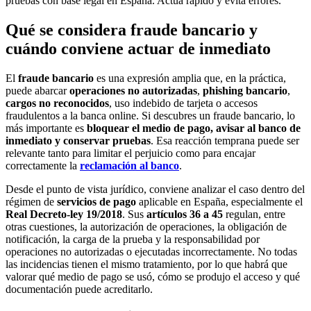
pruebas con base legal en España. Actúa rápido y evita errores.
Qué se considera fraude bancario y
cuándo conviene actuar de inmediato
El
fraude bancario
es una expresión amplia que, en la práctica,
puede abarcar
operaciones no autorizadas
,
phishing bancario
,
cargos no reconocidos
, uso indebido de tarjeta o accesos
fraudulentos a la banca online. Si descubres un fraude bancario, lo
más importante es
bloquear el medio de pago, avisar al banco de
inmediato y conservar pruebas
. Esa reacción temprana puede ser
relevante tanto para limitar el perjuicio como para encajar
correctamente la
reclamación al banco
.
Desde el punto de vista jurídico, conviene analizar el caso dentro del
régimen de
servicios de pago
aplicable en España, especialmente el
Real Decreto-ley 19/2018
. Sus
artículos 36 a 45
regulan, entre
otras cuestiones, la autorización de operaciones, la obligación de
notificación, la carga de la prueba y la responsabilidad por
operaciones no autorizadas o ejecutadas incorrectamente. No todas
las incidencias tienen el mismo tratamiento, por lo que habrá que
valorar qué medio de pago se usó, cómo se produjo el acceso y qué
documentación puede acreditarlo.