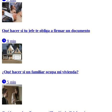
Qué hacer si tu jefe te obliga a firmar un documento
9 min
¿Qué hacer si un familiar ocupa mi vivienda?
5 min