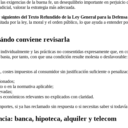
 las exigencias de la buena fe, un desequilibrio importante en perjuici
udicial, valorar la estrategia más adecuada.
 y siguientes del Texto Refundido de la Ley General para la Defens
itada por la ley, la moral y el orden público, lo que ayuda a entender p
uándo conviene revisarla
dividualmente y las prácticas no consentidas expresamente que, en con
basta, por tanto, con que una condición resulte molesta o desfavorable:
 costes impuestos al consumidor sin justificación suficiente o penaliza
ionados;
to o en la normativa aplicable;
evadas;
s económicos relevantes no explicados con claridad.
mportes, si ya has reclamado sin respuesta o si necesitas saber si todav
ia: banca, hipoteca, alquiler y telecom