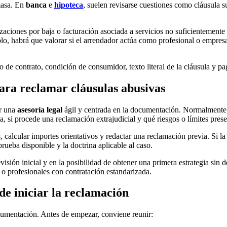
masa. En
banca
e
hipoteca
, suelen revisarse cuestiones como cláusula s
izaciones por baja o facturación asociada a servicios no suficientement
o, habrá que valorar si el arrendador actúa como profesional o empresa
ipo de contrato, condición de consumidor, texto literal de la cláusula y p
ra reclamar cláusulas abusivas
r una
asesoría legal
ágil y centrada en la documentación. Normalmente, 
, si procede una reclamación extrajudicial y qué riesgos o límites prese
 calcular importes orientativos y redactar una reclamación previa. Si la o
rueba disponible y la doctrina aplicable al caso.
revisión inicial y en la posibilidad de obtener una primera estrategia si
 o profesionales con contratación estandarizada.
e iniciar la reclamación
umentación. Antes de empezar, conviene reunir: