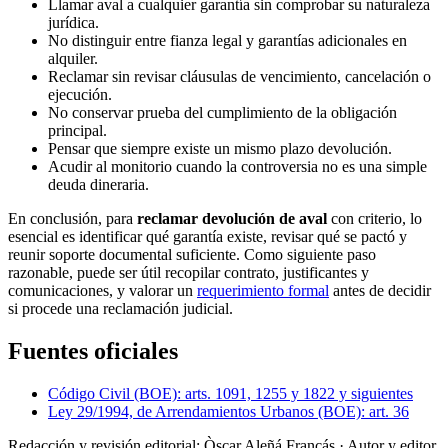
Llamar aval a cualquier garantía sin comprobar su naturaleza
jurídica.
No distinguir entre fianza legal y garantías adicionales en
alquiler.
Reclamar sin revisar cláusulas de vencimiento, cancelación o
ejecución.
No conservar prueba del cumplimiento de la obligación
principal.
Pensar que siempre existe un mismo plazo devolución.
Acudir al monitorio cuando la controversia no es una simple
deuda dineraria.
En conclusión, para
reclamar devolución de aval
con criterio, lo
esencial es identificar qué garantía existe, revisar qué se pactó y
reunir soporte documental suficiente. Como siguiente paso
razonable, puede ser útil recopilar contrato, justificantes y
comunicaciones, y valorar un
requerimiento formal
antes de decidir
si procede una reclamación judicial.
Fuentes oficiales
Código Civil (BOE): arts. 1091, 1255 y 1822 y siguientes
Ley 29/1994, de Arrendamientos Urbanos (BOE): art. 36
Redacción y revisión editorial: Òscar Aleñá Francás
· Autor y editor