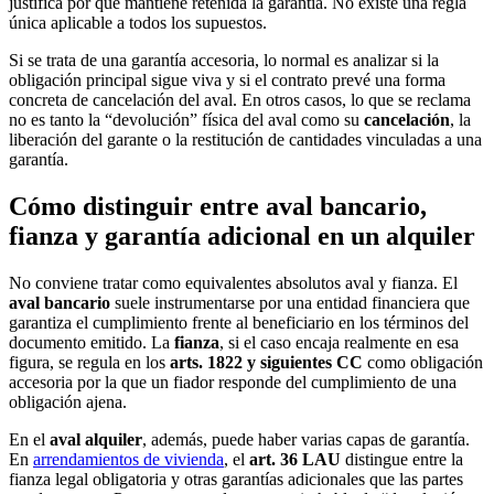
justifica por qué mantiene retenida la garantía. No existe una regla
única aplicable a todos los supuestos.
Si se trata de una garantía accesoria, lo normal es analizar si la
obligación principal sigue viva y si el contrato prevé una forma
concreta de cancelación del aval. En otros casos, lo que se reclama
no es tanto la “devolución” física del aval como su
cancelación
, la
liberación del garante o la restitución de cantidades vinculadas a una
garantía.
Cómo distinguir entre aval bancario,
fianza y garantía adicional en un alquiler
No conviene tratar como equivalentes absolutos aval y fianza. El
aval bancario
suele instrumentarse por una entidad financiera que
garantiza el cumplimiento frente al beneficiario en los términos del
documento emitido. La
fianza
, si el caso encaja realmente en esa
figura, se regula en los
arts. 1822 y siguientes CC
como obligación
accesoria por la que un fiador responde del cumplimiento de una
obligación ajena.
En el
aval alquiler
, además, puede haber varias capas de garantía.
En
arrendamientos de vivienda
, el
art. 36 LAU
distingue entre la
fianza legal obligatoria y otras garantías adicionales que las partes