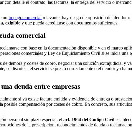
r con detalle el contrato, las facturas, la entrega del servicio o merc
te un
impago comercial
relevante, hay riesgo de oposición del deudor o
a, exigible
y que pueda acreditarse con documentos suficientes.
euda comercial
 reclamarse con base en la documentación disponible y en el marco apl
eraciones comerciales y Ley de Enjuiciamiento Civil si se inicia una r
ses de demora y costes de cobro, negociar una solución extrajudicial y va
te, se discute si el servicio se prestó correctamente o el deudor ya ha 
e una deuda entre empresas
almente si ya existe factura emitida y evidencia de entrega o prestaci
 la posible compensación por costes de cobro. En concreto, sus artículos
ión personal sin plazo especial, el
art. 1964 del Código Civil
establece
terrupciones de la prescripción, reconocimientos de deuda o reclamacion