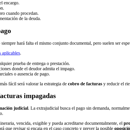
el encargo.
ón.
obro cuando procedan.
cumentación de la deuda.
pago
siempre hará falta el mismo conjunto documental, pero suelen ser espec
 aplicables
.
alquier prueba de entrega o prestación.
iones donde el deudor admita el impago.
arciales o ausencia de pago.
s fácil será valorar la estrategia de
cobro de facturas
y reducir el ri
facturas impagadas
mación judicial
. La extrajudicial busca el pago sin demanda, normalme
o.
dineraria, vencida, exigible y pueda acreditarse documentalmente, el
pro
rá que revisar si encaja en el caso concreto y prever la posible
oposici