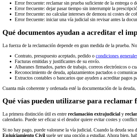
Error frecuente: reclamar sin prueba suficiente de la entrega o d
Error frecuente: dejar pasar tiempo sin interrumpir la prescripci
Error frecuente: no calcular intereses de demora ni costes de c
Error frecuente: iniciar una vía judicial sin revisar antes la do
Qué documentos ayudan a acreditar el im
La fuerza de la reclamación depende en gran medida de la prueba. No 
Contrato, presupuesto aceptado, pedido o
condiciones generales
Facturas emitidas y justificantes de su envío.
Albaranes firmados, partes de trabajo, correos electrónicos o cu
Reconocimiento de deuda, aplazamientos pactados o comunicac
Extractos contables o bancarios que ayuden a acreditar pagos p
Cuanta más coherente y ordenada esté la documentación de la deuda, má
Qué vías pueden utilizarse para reclamar 
La primera distinción útil es entre
reclamación extrajudicial
y
recla
calendario. Puede ser eficaz si el deudor quiere evitar costes y conflict
Si no hay pago, puede valorarse la vía judicial. Cuando la deuda sea 
Enjuiciamiento Civil
suele ser una opción a estudiar. Ahora bien, hab