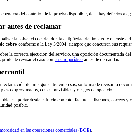
dependerá del contrato, de la prueba disponible, de si hay defectos alega
rar antes de reclamar
analizar la solvencia del deudor, la antigüedad del impago y el coste de
 de cobro
conforme a la Ley 3/2004, siempre que concurran sus requisi
 sobre la correcta ejecución del servicio, una oposición documentada del
s prudente revisar el caso con
criterio jurídico
antes de demandar.
ercantil
 en reclamación de impagos entre empresas, su forma de revisar la docu
, plazos aproximados, costes previsibles y riesgos de oposición.
onable es aportar desde el inicio contrato, facturas, albaranes, correos
uridad posible.
a morosidad en las operaciones comerciales (BOE)
.