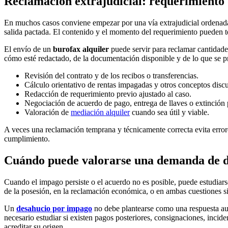
Reclamación extrajudicial: requerimiento 
En muchos casos conviene empezar por una vía extrajudicial ordenada.
salida pactada. El contenido y el momento del requerimiento pueden ten
El envío de un
burofax alquiler
puede servir para reclamar cantidades
cómo esté redactado, de la documentación disponible y de lo que se p
Revisión del contrato y de los recibos o transferencias.
Cálculo orientativo de rentas impagadas y otros conceptos discu
Redacción de requerimiento previo ajustado al caso.
Negociación de acuerdo de pago, entrega de llaves o extinción 
Valoración de
mediación alquiler
cuando sea útil y viable.
A veces una reclamación temprana y técnicamente correcta evita errores
cumplimiento.
Cuándo puede valorarse una demanda de d
Cuando el impago persiste o el acuerdo no es posible, puede estudiarse 
de la posesión, en la reclamación económica, o en ambas cuestiones s
Un
desahucio por impago
no debe plantearse como una respuesta auto
necesario estudiar si existen pagos posteriores, consignaciones, incid
acreditar su origen.