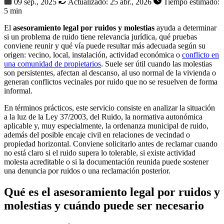
09 sep., 2025
Actualizado:
25 abr., 2026
Tiempo estimado:
5 min
El
asesoramiento legal por ruidos y molestias
ayuda a determinar
si un problema de ruido tiene relevancia jurídica, qué pruebas
conviene reunir y qué vía puede resultar más adecuada según su
origen: vecino, local, instalación, actividad económica o
conflicto en
una comunidad de propietarios
. Suele ser útil cuando las molestias
son persistentes, afectan al descanso, al uso normal de la vivienda o
generan conflictos vecinales por ruido que no se resuelven de forma
informal.
En términos prácticos, este servicio consiste en analizar la situación
a la luz de la
Ley 37/2003, del Ruido
, la normativa autonómica
aplicable y, muy especialmente, la
ordenanza municipal de ruido
,
además del posible encaje civil en relaciones de vecindad o
propiedad horizontal. Conviene solicitarlo antes de reclamar cuando
no está claro si el ruido supera lo tolerable, si existe actividad
molesta acreditable o si la documentación reunida puede sostener
una denuncia por ruidos o una reclamación posterior.
Qué es el asesoramiento legal por ruidos y
molestias y cuándo puede ser necesario