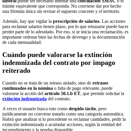
laboral
puede ser necesario intentar una
conciliación SMAC
o el
trámite equivalente que corresponda. No conviene dar por hecho
una fórmula única sin revisar el supuesto concreto y el territorio.
Además, hay que vigilar la
prescripción de salarios
. Las acciones
para reclamar salarios tienen plazo, por lo que retrasarse puede hacer
perder parte de lo adeudado. Por eso, si se inicia una reclamación, es
importante ordenar bien las fechas de devengo y la documentación
de cada mensualidad.
Cuándo puede valorarse la extinción
indemnizada del contrato por impago
reiterado
Cuando no se trata de un retraso aislado, sino de
retrasos
continuados en la nómina
o falta de pago relevante, puede
valorarse la acción del
artículo 50.1.b ET
, que permite solicitar la
extinción indemnizada
del contrato.
A veces el usuario busca esto como
despido tácito
, pero
jurídicamente no conviene tratarlo como una categoría automática.
Habrá que analizar si lo procedente es reclamar cantidades, pedir la
extinción indemnizada o acumular acciones, según la entidad del
incumplimiento y la prueba disponible.