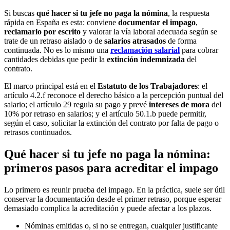
Si buscas
qué hacer si tu jefe no paga la nómina
, la respuesta
rápida en España es esta: conviene
documentar el impago
,
reclamarlo por escrito
y valorar la vía laboral adecuada según se
trate de un retraso aislado o de
salarios atrasados
de forma
continuada. No es lo mismo una
reclamación salarial
para cobrar
cantidades debidas que pedir la
extinción indemnizada
del
contrato.
El marco principal está en el
Estatuto de los Trabajadores
: el
artículo 4.2.f reconoce el derecho básico a la percepción puntual del
salario; el artículo 29 regula su pago y prevé
intereses de mora
del
10% por retraso en salarios; y el artículo 50.1.b puede permitir,
según el caso, solicitar la extinción del contrato por falta de pago o
retrasos continuados.
Qué hacer si tu jefe no paga la nómina:
primeros pasos para acreditar el impago
Lo primero es reunir prueba del impago. En la práctica, suele ser útil
conservar la documentación desde el primer retraso, porque esperar
demasiado complica la acreditación y puede afectar a los plazos.
Nóminas emitidas o, si no se entregan, cualquier justificante