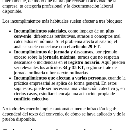
internamente, de modo que habrá que revisar la actividad de la
empresa, tu categoría profesional y la documentación laboral
disponible.
Los incumplimientos más habituales suelen afectar a tres bloques:
Incumplimientos salariales
, como impago de un
plus
convenio
, diferencias retributivas, atrasos o conceptos mal
calculados en nómina. Si el problema afecta al salario, el
análisis suele conectarse con el
artículo 29 ET
.
Incumplimientos de jornada y descansos
, por ejemplo
exceso sobre la
jornada máxima
, turnos que no respetan
descansos o incidencias en el
registro horario
. Aquí pueden
ser relevantes los artículos
34 y 35 ET
, según se trate de
jornada ordinaria u horas extraordinarias.
Incumplimientos que afectan a varias personas
, cuando la
práctica empresarial se aplica de forma general. En estos
supuestos, puede ser necesaria una valoración colectiva y, en
ciertos casos, estudiar si encaja una actuación propia de
conflicto colectivo
.
No todo desacuerdo implica automáticamente infracción legal:
dependerá del texto del convenio, de cómo se haya aplicado y de la
prueba disponible.