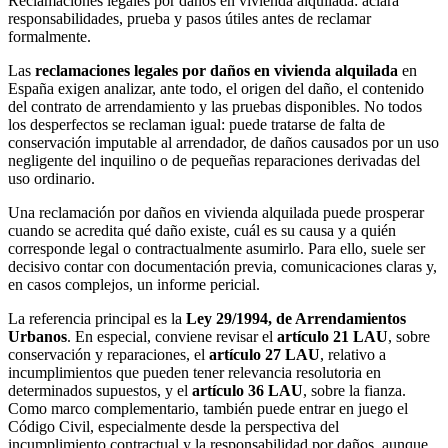
Reclamaciones legales por daños en vivienda alquilada: aclara
responsabilidades, prueba y pasos útiles antes de reclamar
formalmente.
Las
reclamaciones legales por daños en vivienda alquilada
en
España exigen analizar, ante todo, el origen del daño, el contenido
del contrato de arrendamiento y las pruebas disponibles. No todos
los desperfectos se reclaman igual: puede tratarse de falta de
conservación imputable al arrendador, de daños causados por un uso
negligente del inquilino o de pequeñas reparaciones derivadas del
uso ordinario.
Una reclamación por daños en vivienda alquilada puede prosperar
cuando se acredita qué daño existe, cuál es su causa y a quién
corresponde legal o contractualmente asumirlo. Para ello, suele ser
decisivo contar con documentación previa, comunicaciones claras y,
en casos complejos, un informe pericial.
La referencia principal es la
Ley 29/1994, de Arrendamientos
Urbanos
. En especial, conviene revisar el
artículo 21 LAU
, sobre
conservación y reparaciones, el
artículo 27 LAU
, relativo a
incumplimientos que pueden tener relevancia resolutoria en
determinados supuestos, y el
artículo 36 LAU
, sobre la fianza.
Como marco complementario, también puede entrar en juego el
Código Civil, especialmente desde la perspectiva del
incumplimiento contractual y la responsabilidad por daños, aunque