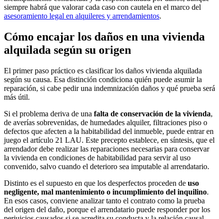
siempre habrá que valorar cada caso con cautela en el marco del
asesoramiento legal en alquileres y arrendamientos
.
Cómo encajar los daños en una vivienda
alquilada según su origen
El primer paso práctico es clasificar los
daños vivienda alquilada
según su causa. Esa distinción condiciona quién puede asumir la
reparación, si cabe pedir una indemnización daños y qué prueba será
más útil.
Si el problema deriva de una
falta de conservación de la vivienda
,
de averías sobrevenidas, de humedades alquiler, filtraciones piso o
defectos que afecten a la habitabilidad del inmueble, puede entrar en
juego el artículo 21 LAU. Este precepto establece, en síntesis, que el
arrendador debe realizar las reparaciones necesarias para conservar
la vivienda en condiciones de habitabilidad para servir al uso
convenido, salvo cuando el deterioro sea imputable al arrendatario.
Distinto es el supuesto en que los desperfectos proceden de
uso
negligente, mal mantenimiento o incumplimiento del inquilino
.
En esos casos, conviene analizar tanto el contrato como la prueba
del origen del daño, porque el arrendatario puede responder por los
perjuicios causados si se acredita su conducta y la relación causal.