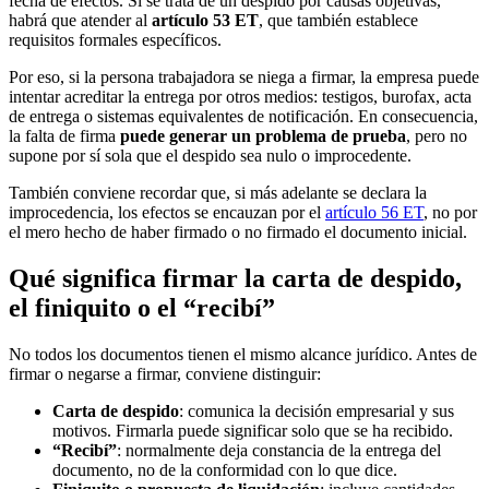
fecha de efectos. Si se trata de un despido por causas objetivas,
habrá que atender al
artículo 53 ET
, que también establece
requisitos formales específicos.
Por eso, si la persona trabajadora se niega a firmar, la empresa puede
intentar acreditar la entrega por otros medios: testigos, burofax, acta
de entrega o sistemas equivalentes de notificación. En consecuencia,
la falta de firma
puede generar un problema de prueba
, pero no
supone por sí sola que el despido sea nulo o improcedente.
También conviene recordar que, si más adelante se declara la
improcedencia, los efectos se encauzan por el
artículo 56 ET
, no por
el mero hecho de haber firmado o no firmado el documento inicial.
Qué significa firmar la carta de despido,
el finiquito o el “recibí”
No todos los documentos tienen el mismo alcance jurídico. Antes de
firmar o negarse a firmar, conviene distinguir:
Carta de despido
: comunica la decisión empresarial y sus
motivos. Firmarla puede significar solo que se ha recibido.
“Recibí”
: normalmente deja constancia de la entrega del
documento, no de la conformidad con lo que dice.