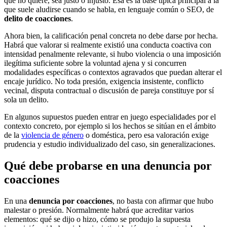
que no quiere, sea justo o injusto. Esa es la base típica principal a la
que suele aludirse cuando se habla, en lenguaje común o SEO, de
delito de coacciones
.
Ahora bien, la calificación penal concreta no debe darse por hecha.
Habrá que valorar si realmente existió una conducta coactiva con
intensidad penalmente relevante, si hubo violencia o una imposición
ilegítima suficiente sobre la voluntad ajena y si concurren
modalidades específicas o contextos agravados que puedan alterar el
encaje jurídico. No toda presión, exigencia insistente, conflicto
vecinal, disputa contractual o discusión de pareja constituye por sí
sola un delito.
En algunos supuestos pueden entrar en juego especialidades por el
contexto concreto, por ejemplo si los hechos se sitúan en el ámbito
de la
violencia de género
o doméstica, pero esa valoración exige
prudencia y estudio individualizado del caso, sin generalizaciones.
Qué debe probarse en una denuncia por
coacciones
En una
denuncia por coacciones
, no basta con afirmar que hubo
malestar o presión. Normalmente habrá que acreditar varios
elementos: qué se dijo o hizo, cómo se produjo la supuesta