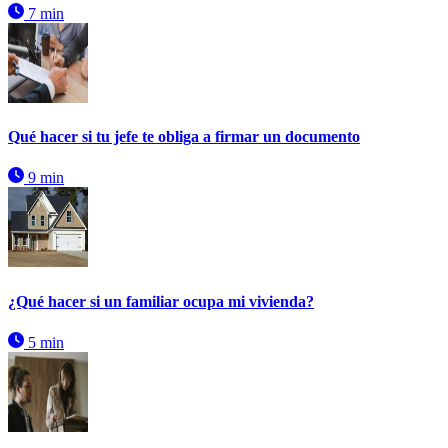
7 min
Qué hacer si tu jefe te obliga a firmar un documento
9 min
¿Qué hacer si un familiar ocupa mi vivienda?
5 min