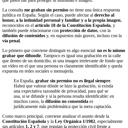
qué pasos dar para proteger tu intimidad e imagen.
La consulta
me graban sin permiso
no tiene una única respuesta
jurídica en España. Según el caso, puede afectar al
derecho al
honor, a la intimidad personal y familiar y a la propia imagen
,
reconocidos en el
artículo 18 de la Constitución Española
, y
también puede relacionarse con
protección de datos
, con la
difusión de contenidos
y, en supuestos más graves, incluso con la
vía penal
.
Lo primero que conviene distinguir es algo esencial:
no es lo mismo
grabar que difundir
. Tampoco es igual una grabación en la calle
que dentro de un domicilio, ni una imagen irrelevante de fondo que
un vídeo en el que una persona es claramente identificable y queda
expuesta en redes sociales o mensajería.
En España,
grabar sin permiso no es ilegal siempre
.
Habrá que valorar dónde se hizo la grabación, si existía
una expectativa razonable de privacidad, para qué se
usa, si se difunde y si la persona resulta identificable; en
muchos casos, la
difusión no consentida
es
jurídicamente más problemática que la mera captación.
Como marco principal, conviene analizar el asunto desde la
Constitución Española
y la
Ley Orgánica 1/1982
, especialmente
sus artículos
1, 2 y 7
, que regulan la protección civil frente a