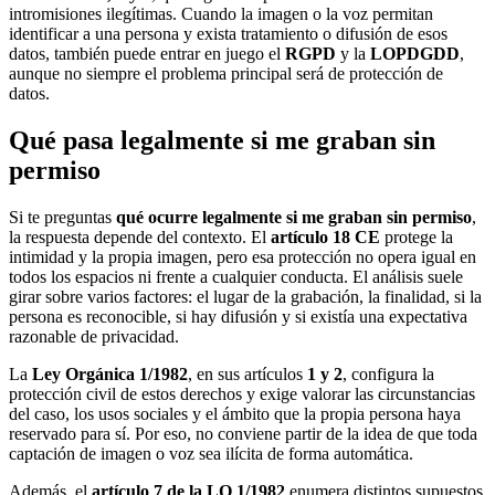
intromisiones ilegítimas. Cuando la imagen o la voz permitan
identificar a una persona y exista tratamiento o difusión de esos
datos, también puede entrar en juego el
RGPD
y la
LOPDGDD
,
aunque no siempre el problema principal será de protección de
datos.
Qué pasa legalmente si me graban sin
permiso
Si te preguntas
qué ocurre legalmente si me graban sin permiso
,
la respuesta depende del contexto. El
artículo 18 CE
protege la
intimidad y la propia imagen, pero esa protección no opera igual en
todos los espacios ni frente a cualquier conducta. El análisis suele
girar sobre varios factores: el lugar de la grabación, la finalidad, si la
persona es reconocible, si hay difusión y si existía una expectativa
razonable de privacidad.
La
Ley Orgánica 1/1982
, en sus artículos
1 y 2
, configura la
protección civil de estos derechos y exige valorar las circunstancias
del caso, los usos sociales y el ámbito que la propia persona haya
reservado para sí. Por eso, no conviene partir de la idea de que toda
captación de imagen o voz sea ilícita de forma automática.
Además, el
artículo 7 de la LO 1/1982
enumera distintos supuestos