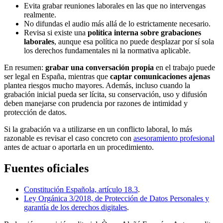
Evita grabar reuniones laborales en las que no intervengas
realmente.
No difundas el audio más allá de lo estrictamente necesario.
Revisa si existe una
política interna sobre grabaciones
laborales
, aunque esa política no puede desplazar por sí sola
los derechos fundamentales ni la normativa aplicable.
En resumen:
grabar una conversación propia
en el trabajo puede
ser legal en España, mientras que
captar comunicaciones ajenas
plantea riesgos mucho mayores. Además, incluso cuando la
grabación inicial pueda ser lícita, su conservación, uso y difusión
deben manejarse con prudencia por razones de intimidad y
protección de datos.
Si la grabación va a utilizarse en un conflicto laboral, lo más
razonable es revisar el caso concreto con
asesoramiento profesional
antes de actuar o aportarla en un procedimiento.
Fuentes oficiales
Constitución Española, artículo 18.3
.
Ley Orgánica 3/2018, de Protección de Datos Personales y
garantía de los derechos digitales
.