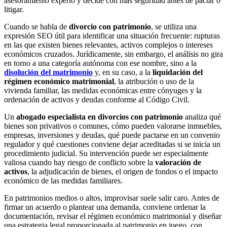
asesoramiento experto y decide con más seguridad antes de pactar o
litigar.
Cuando se habla de
divorcio con patrimonio
, se utiliza una
expresión SEO útil para identificar una situación frecuente: rupturas
en las que existen bienes relevantes, activos complejos o intereses
económicos cruzados. Jurídicamente, sin embargo, el análisis no gira
en torno a una categoría autónoma con ese nombre, sino a la
disolución del matrimonio
y, en su caso, a la
liquidación del
régimen económico matrimonial
, la atribución o uso de la
vivienda familiar, las medidas económicas entre cónyuges y la
ordenación de activos y deudas conforme al Código Civil.
Un
abogado especialista en divorcios con patrimonio
analiza qué
bienes son privativos o comunes, cómo pueden valorarse inmuebles,
empresas, inversiones y deudas, qué puede pactarse en un convenio
regulador y qué cuestiones conviene dejar acreditadas si se inicia un
procedimiento judicial. Su intervención puede ser especialmente
valiosa cuando hay riesgo de conflicto sobre la
valoración de
activos
, la adjudicación de bienes, el origen de fondos o el impacto
económico de las medidas familiares.
En patrimonios medios o altos, improvisar suele salir caro. Antes de
firmar un acuerdo o plantear una demanda, conviene ordenar la
documentación, revisar el régimen económico matrimonial y diseñar
una estrategia legal proporcionada al patrimonio en juego, con