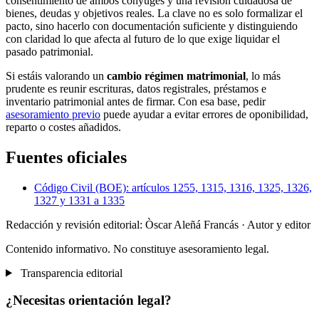
consentimiento de ambos cónyuges y una revisión cuidadosa de
bienes, deudas y objetivos reales. La clave no es solo formalizar el
pacto, sino hacerlo con documentación suficiente y distinguiendo
con claridad lo que afecta al futuro de lo que exige liquidar el
pasado patrimonial.
Si estáis valorando un
cambio régimen matrimonial
, lo más
prudente es reunir escrituras, datos registrales, préstamos e
inventario patrimonial antes de firmar. Con esa base, pedir
asesoramiento previo
puede ayudar a evitar errores de oponibilidad,
reparto o costes añadidos.
Fuentes oficiales
Código Civil (BOE): artículos 1255, 1315, 1316, 1325, 1326,
1327 y 1331 a 1335
Redacción y revisión editorial: Òscar Aleñá Francás
· Autor y editor
Contenido informativo. No constituye asesoramiento legal.
Transparencia editorial
¿Necesitas orientación legal?