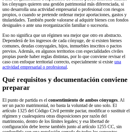
los cónyuges quieren una gestión patrimonial más diferenciada, si
uno desarrolla una actividad empresarial o profesional con riesgos
propios, o cuando se pretende ordenar mejor aportaciones, gastos y
titularidades. También puede valorarse al adquirir bienes con fondos
desiguales o ante una reorganización familiar o sucesoria.
Eso no significa que un régimen sea mejor que otro en abstracto.
Dependerá de los ingresos de cada cónyuge, de si existen bienes
comunes, deudas conyugales, hijos, inmuebles inscritos o pactos
previos. Además, en algunos territorios con especialidades civiles
propias puede haber reglas distintas, por lo que conviene revisar el
caso con enfoque territorial correcto, especialmente si existe
una
actividad empresarial o profesional
.
Qué requisitos y documentación conviene
preparar
El punto de partida es el
consentimiento de ambos cónyuges
. Al
ser un pacto matrimonial, no basta la voluntad de uno solo. El
artículo 1325 del Código Civil permite pactar, modificar o sustituir el
régimen y cualesquiera otras disposiciones por razón del
matrimonio, dentro de los límites legales; y esa libertad de
configuración debe leerse también junto al artículo 1255 CC, sin
confundirla con una regulación cerrada de todos los supuestos