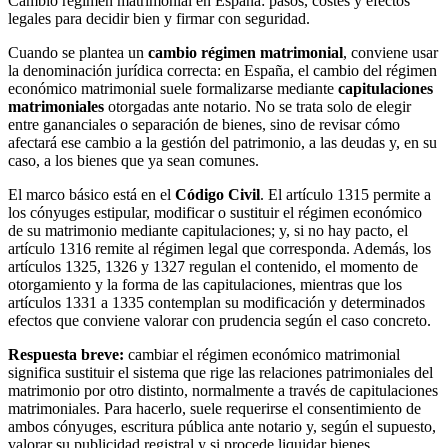
Cambio régimen matrimonial en España: pasos, costes y efectos
legales para decidir bien y firmar con seguridad.
Cuando se plantea un
cambio régimen matrimonial
, conviene usar
la denominación jurídica correcta: en España, el cambio del régimen
económico matrimonial suele formalizarse mediante
capitulaciones
matrimoniales
otorgadas ante notario. No se trata solo de elegir
entre gananciales o separación de bienes, sino de revisar cómo
afectará ese cambio a la gestión del patrimonio, a las deudas y, en su
caso, a los bienes que ya sean comunes.
El marco básico está en el
Código Civil
. El artículo 1315 permite a
los cónyuges estipular, modificar o sustituir el régimen económico
de su matrimonio mediante capitulaciones; y, si no hay pacto, el
artículo 1316 remite al régimen legal que corresponda. Además, los
artículos 1325, 1326 y 1327 regulan el contenido, el momento de
otorgamiento y la forma de las capitulaciones, mientras que los
artículos 1331 a 1335 contemplan su modificación y determinados
efectos que conviene valorar con prudencia según el caso concreto.
Respuesta breve:
cambiar el régimen económico matrimonial
significa sustituir el sistema que rige las relaciones patrimoniales del
matrimonio por otro distinto, normalmente a través de capitulaciones
matrimoniales. Para hacerlo, suele requerirse el consentimiento de
ambos cónyuges, escritura pública ante notario y, según el supuesto,
valorar su publicidad registral y si procede liquidar bienes