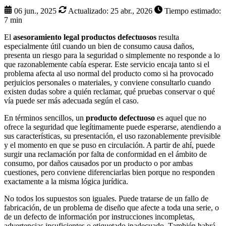
06 jun., 2025
Actualizado:
25 abr., 2026
Tiempo estimado:
7 min
El
asesoramiento legal productos defectuosos
resulta
especialmente útil cuando un bien de consumo causa daños,
presenta un riesgo para la seguridad o simplemente no responde a lo
que razonablemente cabía esperar. Este servicio encaja tanto si el
problema afecta al uso normal del producto como si ha provocado
perjuicios personales o materiales, y conviene consultarlo cuando
existen dudas sobre a quién reclamar, qué pruebas conservar o qué
vía puede ser más adecuada según el caso.
En términos sencillos, un
producto defectuoso
es aquel que no
ofrece la seguridad que legítimamente puede esperarse, atendiendo a
sus características, su presentación, el uso razonablemente previsible
y el momento en que se puso en circulación. A partir de ahí, puede
surgir una reclamación por falta de conformidad en el ámbito de
consumo, por daños causados por un producto o por ambas
cuestiones, pero conviene diferenciarlas bien porque no responden
exactamente a la misma lógica jurídica.
No todos los supuestos son iguales. Puede tratarse de un fallo de
fabricación, de un problema de diseño que afecte a toda una serie, o
de un defecto de información por instrucciones incompletas,
advertencias insuficientes o etiquetado inadecuado. También habrá