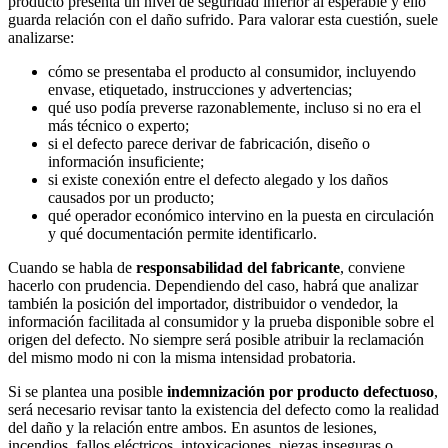
producto presenta un nivel de seguridad inferior al esperable y ello
guarda relación con el daño sufrido. Para valorar esta cuestión, suele
analizarse:
cómo se presentaba el producto al consumidor, incluyendo
envase, etiquetado, instrucciones y advertencias;
qué uso podía preverse razonablemente, incluso si no era el
más técnico o experto;
si el defecto parece derivar de fabricación, diseño o
información insuficiente;
si existe conexión entre el defecto alegado y los daños
causados por un producto;
qué operador económico intervino en la puesta en circulación
y qué documentación permite identificarlo.
Cuando se habla de
responsabilidad del fabricante
, conviene
hacerlo con prudencia. Dependiendo del caso, habrá que analizar
también la posición del importador, distribuidor o vendedor, la
información facilitada al consumidor y la prueba disponible sobre el
origen del defecto. No siempre será posible atribuir la reclamación
del mismo modo ni con la misma intensidad probatoria.
Si se plantea una posible
indemnización por producto defectuoso
,
será necesario revisar tanto la existencia del defecto como la realidad
del daño y la relación entre ambos. En asuntos de lesiones,
incendios, fallos eléctricos, intoxicaciones, piezas inseguras o