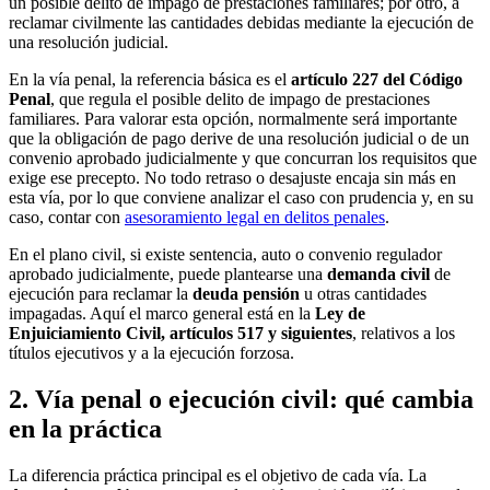
un posible delito de impago de prestaciones familiares; por otro, a
reclamar civilmente las cantidades debidas mediante la ejecución de
una resolución judicial.
En la vía penal, la referencia básica es el
artículo 227 del Código
Penal
, que regula el posible delito de impago de prestaciones
familiares. Para valorar esta opción, normalmente será importante
que la obligación de pago derive de una resolución judicial o de un
convenio aprobado judicialmente y que concurran los requisitos que
exige ese precepto. No todo retraso o desajuste encaja sin más en
esta vía, por lo que conviene analizar el caso con prudencia y, en su
caso, contar con
asesoramiento legal en delitos penales
.
En el plano civil, si existe sentencia, auto o convenio regulador
aprobado judicialmente, puede plantearse una
demanda civil
de
ejecución para reclamar la
deuda pensión
u otras cantidades
impagadas. Aquí el marco general está en la
Ley de
Enjuiciamiento Civil, artículos 517 y siguientes
, relativos a los
títulos ejecutivos y a la ejecución forzosa.
2. Vía penal o ejecución civil: qué cambia
en la práctica
La diferencia práctica principal es el objetivo de cada vía. La