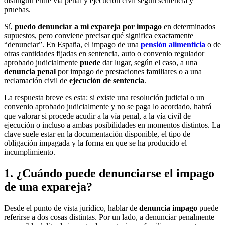
distinguir entre vía penal y ejecución civil según sentencia y
pruebas.
Sí,
puedo denunciar a mi expareja por impago
en determinados
supuestos, pero conviene precisar qué significa exactamente
“denunciar”. En España, el impago de una
pensión alimenticia
o de
otras cantidades fijadas en sentencia, auto o convenio regulador
aprobado judicialmente
puede
dar lugar, según el caso, a una
denuncia penal
por impago de prestaciones familiares o a una
reclamación civil de
ejecución de sentencia
.
La respuesta breve es esta: si existe una resolución judicial o un
convenio aprobado judicialmente y no se paga lo acordado, habrá
que valorar si procede acudir a la vía penal, a la vía civil de
ejecución o incluso a ambas posibilidades en momentos distintos. La
clave suele estar en la documentación disponible, el tipo de
obligación impagada y la forma en que se ha producido el
incumplimiento.
1. ¿Cuándo puede denunciarse el impago
de una expareja?
Desde el punto de vista jurídico, hablar de
denuncia impago
puede
referirse a dos cosas distintas. Por un lado, a denunciar penalmente