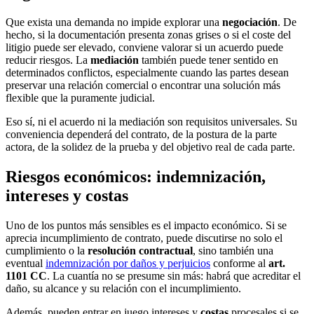
Que exista una demanda no impide explorar una
negociación
. De
hecho, si la documentación presenta zonas grises o si el coste del
litigio puede ser elevado, conviene valorar si un acuerdo puede
reducir riesgos. La
mediación
también puede tener sentido en
determinados conflictos, especialmente cuando las partes desean
preservar una relación comercial o encontrar una solución más
flexible que la puramente judicial.
Eso sí, ni el acuerdo ni la mediación son requisitos universales. Su
conveniencia dependerá del contrato, de la postura de la parte
actora, de la solidez de la prueba y del objetivo real de cada parte.
Riesgos económicos: indemnización,
intereses y costas
Uno de los puntos más sensibles es el impacto económico. Si se
aprecia incumplimiento de contrato, puede discutirse no solo el
cumplimiento o la
resolución contractual
, sino también una
eventual
indemnización por daños y perjuicios
conforme al
art.
1101 CC
. La cuantía no se presume sin más: habrá que acreditar el
daño, su alcance y su relación con el incumplimiento.
Además, pueden entrar en juego intereses y
costas
procesales si se