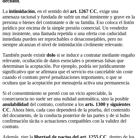
decisión
.
La
intimidación
, en el sentido del
art. 1267 CC
, exige una
amenaza racional y fundada de sufrir un mal inminente y grave en la
persona o bienes del contratante o de su familia. Eso coloca el listón
jurídico por encima de la simple presión comercial. Un vendedor
muy insistente, una llamada repetida o una oferta con caducidad
inmediata pueden ser reprochables o desaconsejables, pero no
siempre alcanzan el nivel de intimidación civilmente relevante.
También puede existir
dolo
si se induce a contratar mediante engaño
relevante, ocultación de datos esenciales o promesas falsas que
determinan la aceptación. Por ejemplo, podría ser jurídicamente
significativo que se afirmara que el servicio era cancelable sin coste
cuando el contrato prevé penalizaciones importantes, o que se
ocultara que la aceptación por mensajería activa una permanencia.
Si el consentimiento se prestó con un vicio apreciable, la
consecuencia no suele ser una nulidad automática, sino la posible
anulabilidad
del contrato, conforme a los
arts. 1300 y siguientes
CC
. Ahora bien, cada caso dependerá de la prueba, del contenido
del documento, de la conducta posterior de las partes y de si hubo
confirmación tácita o actuaciones compatibles con la validez del
contrato.
Además, rige la
libertad de pactos del art. 1255 CC
, dentro de los