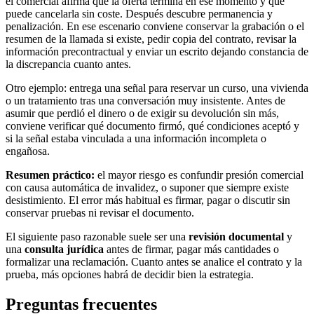
el comercial afirma que la oferta termina en ese momento y que
puede cancelarla sin coste. Después descubre permanencia y
penalización. En ese escenario conviene conservar la grabación o el
resumen de la llamada si existe, pedir copia del contrato, revisar la
información precontractual y enviar un escrito dejando constancia de
la discrepancia cuanto antes.
Otro ejemplo: entrega una señal para reservar un curso, una vivienda
o un tratamiento tras una conversación muy insistente. Antes de
asumir que perdió el dinero o de exigir su devolución sin más,
conviene verificar qué documento firmó, qué condiciones aceptó y
si la señal estaba vinculada a una información incompleta o
engañosa.
Resumen práctico:
el mayor riesgo es confundir presión comercial
con causa automática de invalidez, o suponer que siempre existe
desistimiento. El error más habitual es firmar, pagar o discutir sin
conservar pruebas ni revisar el documento.
El siguiente paso razonable suele ser una
revisión documental
y
una
consulta jurídica
antes de firmar, pagar más cantidades o
formalizar una reclamación. Cuanto antes se analice el contrato y la
prueba, más opciones habrá de decidir bien la estrategia.
Preguntas frecuentes