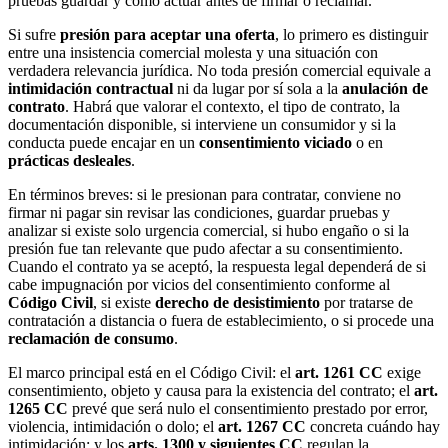
pruebas guardar y cómo actuar antes de firmar o reclamar.
Si sufre
presión para aceptar una oferta
, lo primero es distinguir
entre una insistencia comercial molesta y una situación con
verdadera relevancia jurídica. No toda presión comercial equivale a
intimidación contractual
ni da lugar por sí sola a la
anulación de
contrato
. Habrá que valorar el contexto, el tipo de contrato, la
documentación disponible, si interviene un consumidor y si la
conducta puede encajar en un
consentimiento viciado
o en
prácticas desleales
.
En términos breves: si le presionan para contratar, conviene no
firmar ni pagar sin revisar las condiciones, guardar pruebas y
analizar si existe solo urgencia comercial, si hubo engaño o si la
presión fue tan relevante que pudo afectar a su consentimiento.
Cuando el contrato ya se aceptó, la respuesta legal dependerá de si
cabe impugnación por vicios del consentimiento conforme al
Código Civil
, si existe
derecho de desistimiento
por tratarse de
contratación a distancia o fuera de establecimiento, o si procede una
reclamación de consumo
.
El marco principal está en el Código Civil: el
art. 1261 CC
exige
consentimiento, objeto y causa para la existencia del contrato; el
art.
1265 CC
prevé que será nulo el consentimiento prestado por error,
violencia, intimidación o dolo; el
art. 1267 CC
concreta cuándo hay
intimidación; y los
arts. 1300 y siguientes CC
regulan la