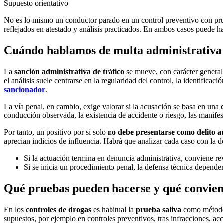
Supuesto orientativo
No es lo mismo un conductor parado en un control preventivo con prue
reflejados en atestado y análisis practicados. En ambos casos puede h
Cuándo hablamos de multa administrativa y
La
sanción administrativa de tráfico
se mueve, con carácter general,
el análisis suele centrarse en la regularidad del control, la identificac
sancionador
.
La vía penal, en cambio, exige valorar si la acusación se basa en una
conducción observada, la existencia de accidente o riesgo, las manifes
Por tanto, un positivo por sí solo
no debe presentarse como delito a
aprecian indicios de influencia. Habrá que analizar cada caso con la 
Si la actuación termina en denuncia administrativa, conviene re
Si se inicia un procedimiento penal, la defensa técnica depender
Qué pruebas pueden hacerse y qué conviene
En los
controles de drogas
es habitual la
prueba saliva
como método i
supuestos, por ejemplo en controles preventivos, tras infracciones, ac