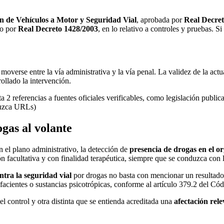
ón de Vehículos a Motor y Seguridad Vial
, aprobada por
Real Decret
do por
Real Decreto 1428/2003
, en lo relativo a controles y pruebas. 
moverse entre la vía administrativa y la vía penal. La validez de la a
ollado la intervención.
ta 2 referencias a fuentes oficiales verificables, como legislación publ
duzca URLs)
ogas al volante
n el plano administrativo, la detección de
presencia de drogas en el o
ón facultativa y con finalidad terapéutica, siempre que se conduzca con l
ontra la seguridad vial
por drogas no basta con mencionar un resultado p
facientes o sustancias psicotrópicas, conforme al artículo 379.2 del Có
el control y otra distinta que se entienda acreditada una
afectación rel