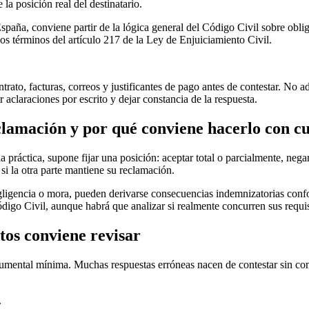
a posición real del destinatario.
spaña, conviene partir de la lógica general del
Código Civil
sobre oblig
los términos del
artículo 217 de la Ley de Enjuiciamiento Civil
.
rato, facturas, correos y justificantes de pago antes de contestar. No a
r aclaraciones por escrito y dejar constancia de la respuesta.
eclamación y por qué conviene hacerlo con c
a práctica, supone fijar una posición: aceptar total o parcialmente, ne
si la otra parte mantiene su reclamación.
gligencia o mora, pueden derivarse consecuencias indemnizatorias con
ódigo Civil
, aunque habrá que analizar si realmente concurren sus requis
tos conviene revisar
cumental
mínima. Muchas respuestas erróneas nacen de contestar sin compr
.