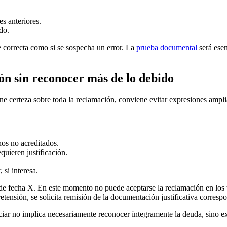
s anteriores.
do.
e correcta como si se sospecha un error. La
prueba documental
será esen
n sin reconocer más de lo debido
ene certeza sobre toda la reclamación, conviene evitar expresiones amp
hos no acreditados.
quieren justificación.
 si interesa.
e fecha X. En este momento no puede aceptarse la reclamación en los t
tensión, se solicita remisión de la documentación justificativa corresp
ciar no implica necesariamente reconocer íntegramente la deuda, sino e