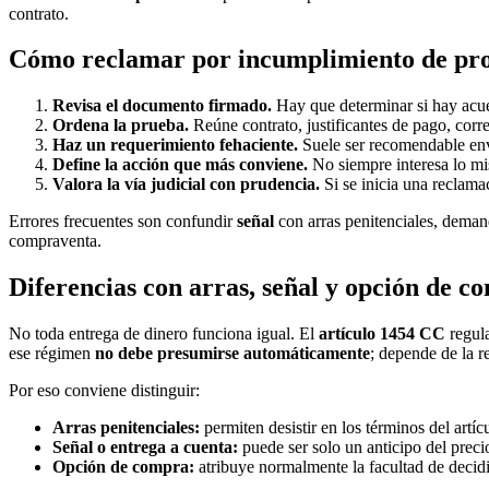
contrato.
Cómo reclamar por incumplimiento de pro
Revisa el documento firmado.
Hay que determinar si hay acuer
Ordena la prueba.
Reúne contrato, justificantes de pago, cor
Haz un requerimiento fehaciente.
Suele ser recomendable envi
Define la acción que más conviene.
No siempre interesa lo mis
Valora la vía judicial con prudencia.
Si se inicia una reclama
Errores frecuentes son confundir
señal
con arras penitenciales, deman
compraventa.
Diferencias con arras, señal y opción de c
No toda entrega de dinero funciona igual. El
artículo 1454 CC
regul
ese régimen
no debe presumirse automáticamente
; depende de la r
Por eso conviene distinguir:
Arras penitenciales:
permiten desistir en los términos del artíc
Señal o entrega a cuenta:
puede ser solo un anticipo del precio
Opción de compra:
atribuye normalmente la facultad de decidi