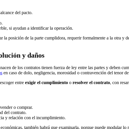
alcance del pacto.
o.
le, si ayudan a identificar la operación.
jar la posición de la parte cumplidora, requerir formalmente a la otra y 
olución y daños
 nacen de los contratos tienen fuerza de ley entre las partes y deben cum
os
en caso de dolo, negligencia, morosidad o contravención del tenor de 
escoger entre
exigir el cumplimiento
o
resolver el contrato
, con resa
a vender o comprar.
ad del contrato.
cia y relación con el incumplimiento.
económicas, también habrá que examinarla, porque puede modular lo recl