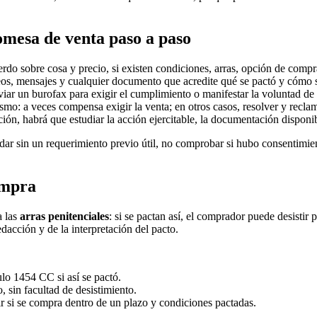
mesa de venta paso a paso
do sobre cosa y precio, si existen condiciones, arras, opción de compra
reos, mensajes y cualquier documento que acredite qué se pactó y cómo 
ar un burofax para exigir el cumplimiento o manifestar la voluntad de 
mo: a veces compensa exigir la venta; en otros casos, resolver y recla
ción, habrá que estudiar la acción ejercitable, la documentación disponi
dar sin un requerimiento previo útil, no comprobar si hubo consentimien
ompra
a las
arras penitenciales
: si se pactan así, el comprador puede desistir
edacción y de la interpretación del pacto.
ulo 1454 CC si así se pactó.
, sin facultad de desistimiento.
r si se compra dentro de un plazo y condiciones pactadas.