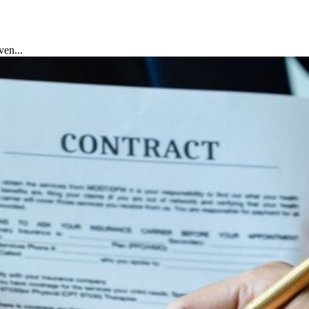
en...