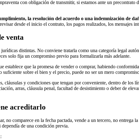
praventa con obligación de transmitir, si estamos ante un precontrato d
umplimiento, la resolución del acuerdo o una indemnización de dañ
evisar desde el inicio el contrato, los pagos realizados, los mensajes i
de venta
jurídicas distintas. No conviene tratarla como una categoría legal autó
eces solo fija un compromiso previo para formalizarla más adelante.
que establece que la promesa de vender o comprar, habiendo conformidad
o suficiente sobre el bien y el precio, puede no ser un mero compromiso
os, cláusulas y condiciones que tengan por conveniente, dentro de los lí
ión, arras, cláusula penal, facultad de desistimiento o deber de elevar 
ne acreditarlo
mar, no comparece en la fecha pactada, vende a un tercero, no entrega
si dependía de una condición previa.
: