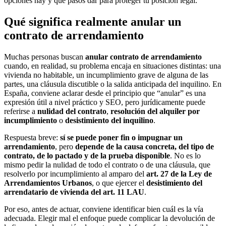
opciones hay y qué pasos dar para proteger tu posición legal.
Qué significa realmente anular un
contrato de arrendamiento
Muchas personas buscan
anular contrato de arrendamiento
cuando, en realidad, su problema encaja en situaciones distintas: una
vivienda no habitable, un incumplimiento grave de alguna de las
partes, una cláusula discutible o la salida anticipada del inquilino. En
España, conviene aclarar desde el principio que “anular” es una
expresión útil a nivel práctico y SEO, pero jurídicamente puede
referirse a
nulidad del contrato
,
resolución del alquiler por
incumplimiento
o
desistimiento del inquilino
.
Respuesta breve:
sí se puede poner fin o impugnar un
arrendamiento
, pero
depende de la causa concreta, del tipo de
contrato, de lo pactado y de la prueba disponible
. No es lo
mismo pedir la nulidad de todo el contrato o de una cláusula, que
resolverlo por incumplimiento al amparo del
art. 27 de la Ley de
Arrendamientos Urbanos
, o que ejercer el
desistimiento del
arrendatario de vivienda del art. 11 LAU
.
Por eso, antes de actuar, conviene identificar bien cuál es la vía
adecuada. Elegir mal el enfoque puede complicar la devolución de