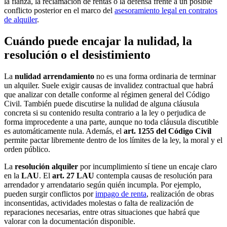
la fianza, la reclamación de rentas o la defensa frente a un posible
conflicto posterior en el marco del
asesoramiento legal en contratos
de alquiler
.
Cuándo puede encajar la nulidad, la
resolución o el desistimiento
La
nulidad arrendamiento
no es una forma ordinaria de terminar
un alquiler. Suele exigir causas de invalidez contractual que habrá
que analizar con detalle conforme al régimen general del Código
Civil. También puede discutirse la nulidad de alguna cláusula
concreta si su contenido resulta contrario a la ley o perjudica de
forma improcedente a una parte, aunque no toda cláusula discutible
es automáticamente nula. Además, el
art. 1255 del Código Civil
permite pactar libremente dentro de los límites de la ley, la moral y el
orden público.
La
resolución alquiler
por incumplimiento sí tiene un encaje claro
en la
LAU
. El
art. 27 LAU
contempla causas de resolución para
arrendador y arrendatario según quién incumpla. Por ejemplo,
pueden surgir conflictos por
impago de renta
, realización de obras
inconsentidas, actividades molestas o falta de realización de
reparaciones necesarias, entre otras situaciones que habrá que
valorar con la documentación disponible.