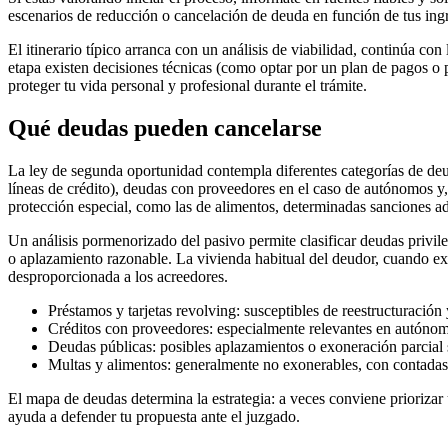
escenarios de reducción o cancelación de deuda en función de tus ingr
El itinerario típico arranca con un análisis de viabilidad, continúa co
etapa existen decisiones técnicas (como optar por un plan de pagos o p
proteger tu vida personal y profesional durante el trámite.
Qué deudas pueden cancelarse
La ley de segunda oportunidad contempla diferentes categorías de deud
líneas de crédito), deudas con proveedores en el caso de autónomos y, 
protección especial, como las de alimentos, determinadas sanciones adm
Un análisis pormenorizado del pasivo permite clasificar deudas privileg
o aplazamiento razonable. La vivienda habitual del deudor, cuando exi
desproporcionada a los acreedores.
Préstamos y tarjetas revolving: susceptibles de reestructuración 
Créditos con proveedores: especialmente relevantes en autóno
Deudas públicas: posibles aplazamientos o exoneración parcial s
Multas y alimentos: generalmente no exonerables, con contadas
El mapa de deudas determina la estrategia: a veces conviene priorizar
ayuda a defender tu propuesta ante el juzgado.