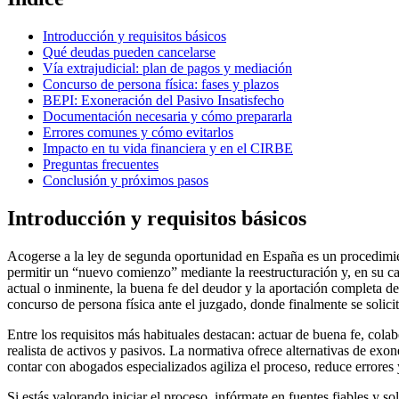
Introducción y requisitos básicos
Qué deudas pueden cancelarse
Vía extrajudicial: plan de pagos y mediación
Concurso de persona física: fases y plazos
BEPI: Exoneración del Pasivo Insatisfecho
Documentación necesaria y cómo prepararla
Errores comunes y cómo evitarlos
Impacto en tu vida financiera y en el CIRBE
Preguntas frecuentes
Conclusión y próximos pasos
Introducción y requisitos básicos
Acogerse a la ley de segunda oportunidad en España es un procedimien
permitir un “nuevo comienzo” mediante la reestructuración y, en su caso
actual o inminente, la buena fe del deudor y la aportación completa de
concurso de persona física ante el juzgado, donde finalmente se solic
Entre los requisitos más habituales destacan: actuar de buena fe, cola
realista de activos y pasivos. La normativa ofrece alternativas de exo
contar con abogados especializados agiliza el proceso, reduce errores
Si estás valorando iniciar el proceso, infórmate en fuentes fiables y 