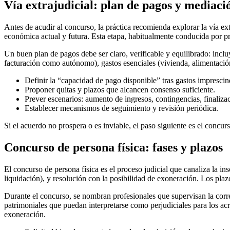
Vía extrajudicial: plan de pagos y mediaci
Antes de acudir al concurso, la práctica recomienda explorar la vía ext
económica actual y futura. Esta etapa, habitualmente conducida por pro
Un buen plan de pagos debe ser claro, verificable y equilibrado: inc
facturación como autónomo), gastos esenciales (vivienda, alimentación
Definir la “capacidad de pago disponible” tras gastos imprescin
Proponer quitas y plazos que alcancen consenso suficiente.
Prever escenarios: aumento de ingresos, contingencias, finalizac
Establecer mecanismos de seguimiento y revisión periódica.
Si el acuerdo no prospera o es inviable, el paso siguiente es el concurs
Concurso de persona física: fases y plazos
El concurso de persona física es el proceso judicial que canaliza la in
liquidación), y resolución con la posibilidad de exoneración. Los pla
Durante el concurso, se nombran profesionales que supervisan la corre
patrimoniales que puedan interpretarse como perjudiciales para los acr
exoneración.