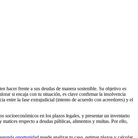
n hacer frente a sus deudas de manera sostenible. Su objetivo es
lorar si encaja con tu situación, es clave confirmar la insolvencia
 entre la fase extrajudicial (intento de acuerdo con acreedores) y el
tos socioeconómicos en los plazos legales, y presentar un inventario
y matices respecto a deudas públicas, alimentos y multas. Por ello,
segunda oportunidad
puede analizar tu caso, estimar plazos y calcular