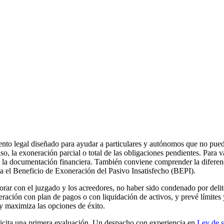
to legal diseñado para ayudar a particulares y autónomos que no puede
, la exoneración parcial o total de las obligaciones pendientes. Para va
 la documentación financiera. También conviene comprender la diferencia
ita el Beneficio de Exoneración del Pasivo Insatisfecho (BEPI).
borar con el juzgado y los acreedores, no haber sido condenado por deli
neración con plan de pagos o con liquidación de activos, y prevé límites 
 y maximiza las opciones de éxito.
solicita una primera evaluación. Un despacho con experiencia en
Ley de 