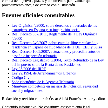
cerrada de objetivos, plazos y documentos para validar qué
procedimiento encaja de verdad con tu situación.
Fuentes oficiales consultables
Ley Orgánica 4/2000, sobre derechos y libertades de los
extranjeros en España y su integración social
Real Decreto 557/2011, Reglamento de la Ley Orgánica
4/2000
Real Decreto 240/2007, sobre entrada, libre circulación y
residencia en España de ciudadanos de la UE, EEE y Suiza
Real Decreto 1065/2007, actuaciones y procedimientos de
gestión e inspección tributaria
Real Decreto Legislativo 5/2004, Texto Refundido de la Ley
del Impuesto sobre la Renta de no Residentes
Ley 35/2006 del IRPF
Ley 29/1994, de Arrendamientos Urbanos
Código Civil
Sede electrónica de la Agencia Tributaria
Ministerio competente en materia de inclusión, seguridad
social y migraciones
Redacción y revisión editorial: Òscar Aleñá Francás
· Autor y editor
Contenido informativo. No constituye asesoramiento legal.