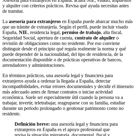
Asesoría para extranjeros en España: aclara NIE, visado, impuestos
y alquiler con criterios prácticos. Revisa qué ayuda necesitas antes
de tramitar.
La
asesoría para extranjeros
en España puede abarcar mucho más
que un trámite de extranjería. Según el perfil, puede incluir visado
España,
NIE
, residencia legal,
permiso de trabajo
, alta fiscal,
Seguridad Social, apertura de cuenta,
contrato de alquiler
o
revisión de obligaciones como no residente. Por eso conviene
distinguir desde el principio qué regula realmente la norma y qué
puede depender de la nacionalidad, del tipo de residencia, de la
documentación disponible o de prácticas operativas de bancos,
arrendadores y administraciones.
En términos prácticos, una asesoría legal y financiera para
extranjeros ayuda a ordenar la llegada a España, detectar
incompatibilidades, evitar errores documentales y decidir el itinerario
más adecuado antes de firmar contratos o iniciar actividad
económica. Suele ser especialmente útil cuando la persona va a
trabajar, invertir, teletrabajar, reagruparse con su familia, estudiar
durante un periodo prolongado o gestionar patrimonio como no
residente.
Definición breve:
una asesoría legal y financiera para
extranjeros en España es el apoyo profesional que
revisa la situación migratoria, documental, fiscal y