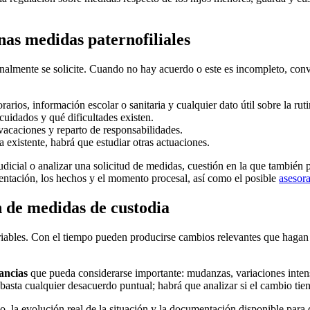
as medidas paternofiliales
inalmente se solicite. Cuando no hay acuerdo o este es incompleto, conv
arios, información escolar o sanitaria y cualquier dato útil sobre la rut
uidados y qué dificultades existen.
vacaciones y reparto de responsabilidades.
a existente, habrá que estudiar otras actuaciones.
udicial o analizar una solicitud de medidas, cuestión en la que también 
mentación, los hechos y el momento procesal, así como el posible
asesora
 de medidas de custodia
ables. Con el tiempo pueden producirse cambios relevantes que hagan aco
ancias
que pueda considerarse importante: mudanzas, variaciones intens
 basta cualquier desacuerdo puntual; habrá que analizar si el cambio tie
io, la evolución real de la situación y la documentación disponible para