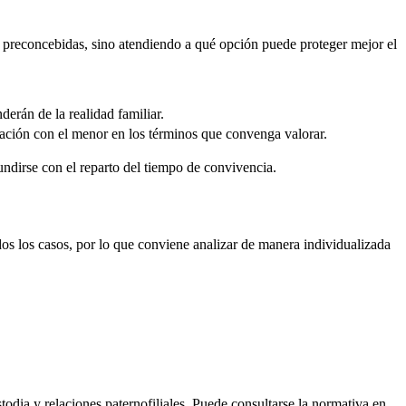
as preconcebidas, sino atendiendo a qué opción puede proteger mejor el
erán de la realidad familiar.
lación con el menor en los términos que convenga valorar.
fundirse con el reparto del tiempo de convivencia.
dos los casos, por lo que conviene analizar de manera individualizada
todia y relaciones paternofiliales. Puede consultarse la normativa en