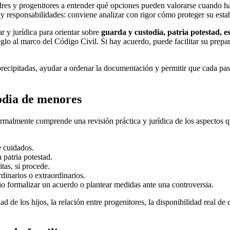
res y progenitores a entender qué opciones pueden valorarse cuando 
 responsabilidades: conviene analizar con rigor cómo proteger su estabi
ar y jurídica para orientar sobre
guarda y custodia, patria potestad, e
glo al marco del Código Civil. Si hay acuerdo, puede facilitar su prepar
 precipitadas, ayudar a ordenar la documentación y permitir que cada p
todia de menores
rmalmente comprende una revisión práctica y jurídica de los aspectos qu
e cuidados.
 patria potestad.
tas, si procede.
inarios o extraordinarios.
io formalizar un acuerdo o plantear medidas ante una controversia.
 de los hijos, la relación entre progenitores, la disponibilidad real de c