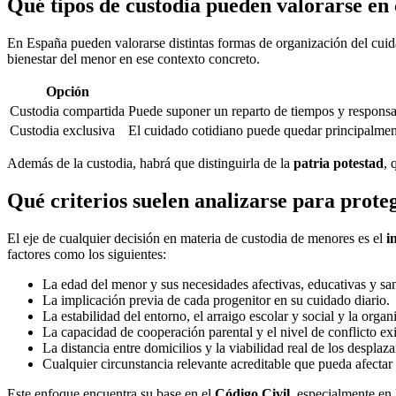
Qué tipos de custodia pueden valorarse en 
En España pueden valorarse distintas formas de organización del cuida
bienestar del menor en ese contexto concreto.
Opción
Custodia compartida
Puede suponer un reparto de tiempos y responsab
Custodia exclusiva
El cuidado cotidiano puede quedar principalment
Además de la custodia, habrá que distinguirla de la
patria potestad
, 
Qué criterios suelen analizarse para prote
El eje de cualquier decisión en materia de custodia de menores es el
i
factores como los siguientes:
La edad del menor y sus necesidades afectivas, educativas y san
La implicación previa de cada progenitor en su cuidado diario.
La estabilidad del entorno, el arraigo escolar y social y la organ
La capacidad de cooperación parental y el nivel de conflicto exi
La distancia entre domicilios y la viabilidad real de los desplaz
Cualquier circunstancia relevante acreditable que pueda afectar 
Este enfoque encuentra su base en el
Código Civil
, especialmente en 