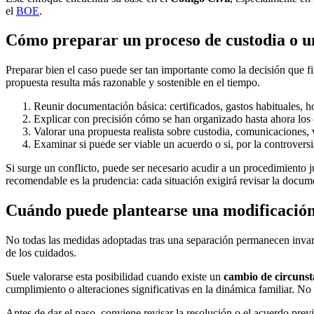
el
BOE
.
Cómo preparar un proceso de custodia o un
Preparar bien el caso puede ser tan importante como la decisión que f
propuesta resulta más razonable y sostenible en el tiempo.
Reunir documentación básica: certificados, gastos habituales, hor
Explicar con precisión cómo se han organizado hasta ahora los c
Valorar una propuesta realista sobre custodia, comunicaciones, 
Examinar si puede ser viable un acuerdo o si, por la controversi
Si surge un conflicto, puede ser necesario acudir a un procedimiento j
recomendable es la prudencia: cada situación exigirá revisar la docu
Cuándo puede plantearse una modificación
No todas las medidas adoptadas tras una separación permanecen invari
de los cuidados.
Suele valorarse esta posibilidad cuando existe un
cambio de circunst
cumplimiento o alteraciones significativas en la dinámica familiar. No
Antes de dar el paso, conviene revisar la resolución o el acuerdo prev