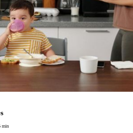
es
5 min