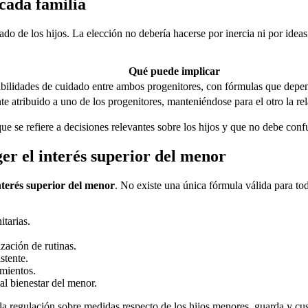
cada familia
do de los hijos. La elección no debería hacerse por inercia ni por ide
Qué puede implicar
ilidades de cuidado entre ambos progenitores, con fórmulas que depend
e atribuido a uno de los progenitores, manteniéndose para el otro la re
que se refiere a decisiones relevantes sobre los hijos y que no debe con
ger el interés superior del menor
nterés superior del menor
. No existe una única fórmula válida para to
itarias.
ización de rutinas.
stente.
amientos.
al bienestar del menor.
la regulación sobre medidas respecto de los hijos menores, guarda y cus