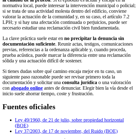
normativa local, puede interesar la intervención municipal o policial;
si se trata de una actividad molesta dentro del edificio, conviene
valorar la actuación de la comunidad y, en su caso, el artículo 7.2
LPH; y si hay una afectación continuada o perjuicios, puede ser
necesario estudiar una reclamación civil bien fundamentada.
La clave práctica suele estar en
no precipitar la denuncia sin
documentación suficiente
. Reunir actas, testigos, comunicaciones
previas, referencias a la ordenanza aplicable y, cuando proceda,
prueba acústica, puede marcar la diferencia entre una reclamación
sólida y una actuación difícil de sostener.
Si tienes dudas sobre qué camino encaja mejor en tu caso, un
siguiente paso razonable puede ser revisar primero toda la
documentación y solicitar una
consulta jurídica
o una valoración
con
abogado online
antes de denunciar. Elegir bien la vía desde el
inicio suele ahorrar tiempo, coste y frustración.
Fuentes oficiales
Ley 49/1960, de 21 de julio, sobre propiedad horizontal
(BOE)
Ley 37/2003, de 17 de noviembre, del Ruido (BOE)