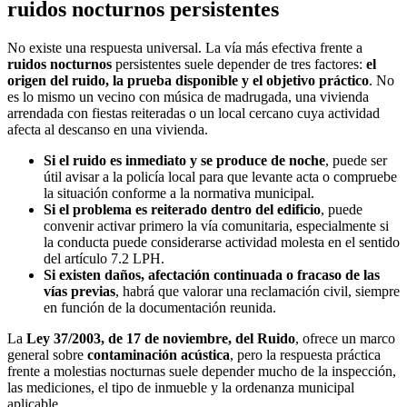
ruidos nocturnos persistentes
No existe una respuesta universal. La vía más efectiva frente a
ruidos nocturnos
persistentes suele depender de tres factores:
el
origen del ruido, la prueba disponible y el objetivo práctico
. No
es lo mismo un vecino con música de madrugada, una vivienda
arrendada con fiestas reiteradas o un local cercano cuya actividad
afecta al descanso en una vivienda.
Si el ruido es inmediato y se produce de noche
, puede ser
útil avisar a la policía local para que levante acta o compruebe
la situación conforme a la normativa municipal.
Si el problema es reiterado dentro del edificio
, puede
convenir activar primero la vía comunitaria, especialmente si
la conducta puede considerarse actividad molesta en el sentido
del artículo 7.2 LPH.
Si existen daños, afectación continuada o fracaso de las
vías previas
, habrá que valorar una reclamación civil, siempre
en función de la documentación reunida.
La
Ley 37/2003, de 17 de noviembre, del Ruido
, ofrece un marco
general sobre
contaminación acústica
, pero la respuesta práctica
frente a molestias nocturnas suele depender mucho de la inspección,
las mediciones, el tipo de inmueble y la ordenanza municipal
aplicable.