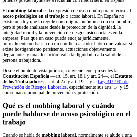
pruebas pueden ayudarte a reclamar con más criterio en España.
El
mobbing laboral
es la expresión de uso común para referirse al
acoso psicológico en el trabajo
o acoso laboral. En España no
existe una ley que lo regule como figura autónoma con ese nombre,
pero sí puede analizarse desde la protección de la dignidad, la
integridad moral y la prevención de riesgos psicosociales en la
empresa. Para que un caso pueda encajar jurídicamente,
normalmente no basta con un conflicto aislado: habrá que valorar si
existe hostigamiento persistente, actuaciones objetivamente
degradantes y una afectación real a la dignidad o a la salud de la
persona trabajadora.
Desde el punto de vista jurídico, conviene tener presentes la
Constitución Española
—art. 15, art. 18.1 y art. 24—, el
Estatuto
de los Trabajadores
—art. 4.2.e y art. 19— y la
Ley 31/1995 de
Prevención de Riesgos Laborales
, especialmente sus arts. 14 y 15,
como marco principal de prevención y protección.
Qué es el mobbing laboral y cuándo
puede hablarse de acoso psicológico en el
trabajo
Cuando se habla de
mobbing laboral
, normalmente se alude a una