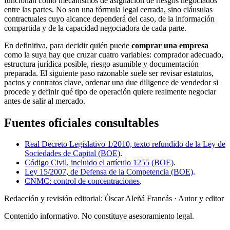
funcionan como mecanismos de asignación de riesgos negociados
entre las partes. No son una fórmula legal cerrada, sino cláusulas
contractuales cuyo alcance dependerá del caso, de la información
compartida y de la capacidad negociadora de cada parte.
En definitiva, para decidir quién puede
comprar una empresa
como la suya hay que cruzar cuatro variables: comprador adecuado,
estructura jurídica posible, riesgo asumible y documentación
preparada. El siguiente paso razonable suele ser revisar estatutos,
pactos y contratos clave, ordenar una due diligence de vendedor si
procede y definir qué tipo de operación quiere realmente negociar
antes de salir al mercado.
Fuentes oficiales consultables
Real Decreto Legislativo 1/2010, texto refundido de la Ley de
Sociedades de Capital (BOE)
.
Código Civil, incluido el artículo 1255 (BOE)
.
Ley 15/2007, de Defensa de la Competencia (BOE)
.
CNMC: control de concentraciones
.
Redacción y revisión editorial: Òscar Aleñá Francás
· Autor y editor
Contenido informativo. No constituye asesoramiento legal.