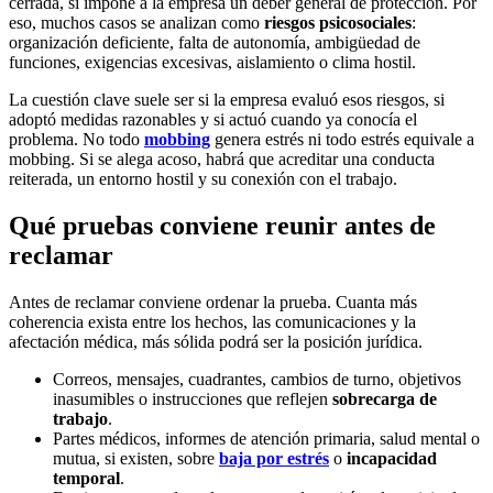
cerrada, sí impone a la empresa un deber general de protección. Por
eso, muchos casos se analizan como
riesgos psicosociales
:
organización deficiente, falta de autonomía, ambigüedad de
funciones, exigencias excesivas, aislamiento o clima hostil.
La cuestión clave suele ser si la empresa evaluó esos riesgos, si
adoptó medidas razonables y si actuó cuando ya conocía el
problema. No todo
mobbing
genera estrés ni todo estrés equivale a
mobbing. Si se alega acoso, habrá que acreditar una conducta
reiterada, un entorno hostil y su conexión con el trabajo.
Qué pruebas conviene reunir antes de
reclamar
Antes de reclamar conviene ordenar la prueba. Cuanta más
coherencia exista entre los hechos, las comunicaciones y la
afectación médica, más sólida podrá ser la posición jurídica.
Correos, mensajes, cuadrantes, cambios de turno, objetivos
inasumibles o instrucciones que reflejen
sobrecarga de
trabajo
.
Partes médicos, informes de atención primaria, salud mental o
mutua, si existen, sobre
baja por estrés
o
incapacidad
temporal
.