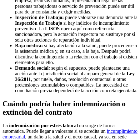
empresa, recursos humanos, representación legal de las
personas trabajadoras o servicio de prevención puede ser útil
para dejar constancia y exigir medidas.
Inspección de Trabajo:
puede valorarse una denuncia ante la
Inspección de Trabajo
si hay indicios de incumplimiento
preventivo. La
LISOS
opera aquí como referencia
sancionadora, pero la actuación inspectora no sustituye por sí
sola otras acciones de reparación individual.
Baja médica:
si hay afectación a la salud, puede procederse a
la asistencia médica y, en su caso, a la baja. Después podrá
discutirse la contingencia o la relación con el trabajo si existen
elementos para ello.
Demanda social:
según el supuesto, puede plantearse una
acción ante la jurisdicción social al amparo general de la
Ley
36/2011
, por tutela, daños, resolución contractual u otras
pretensiones acumulables o compatibles. La necesidad de
conciliación previa dependerá de la acción concreta ejercitada.
Cuándo podría haber indemnización o
extinción del contrato
La
indemnización por estrés laboral
no surge de forma
automática. Puede llegar a valorarse si se acredita un
incumplimiento
empresarial
, un daño a la salud y el nexo causal, ya sea en sede