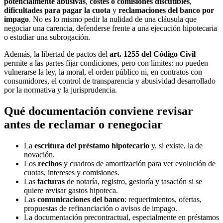
potencialmente abusivas
,
costes o comisiones discutibles
,
dificultades para pagar la cuota
y
reclamaciones del banco por
impago
. No es lo mismo pedir la nulidad de una cláusula que
negociar una carencia, defenderse frente a una ejecución hipotecaria
o estudiar una subrogación.
Además, la libertad de pactos del
art. 1255 del Código Civil
permite a las partes fijar condiciones, pero con límites: no pueden
vulnerarse la ley, la moral, el orden público ni, en contratos con
consumidores, el control de transparencia y abusividad desarrollado
por la normativa y la jurisprudencia.
Qué documentación conviene revisar
antes de reclamar o renegociar
La
escritura del préstamo hipotecario
y, si existe, la de
novación.
Los
recibos
y cuadros de amortización para ver evolución de
cuotas, intereses y comisiones.
Las
facturas
de notaría, registro, gestoría y tasación si se
quiere revisar gastos hipoteca.
Las
comunicaciones del banco
: requerimientos, ofertas,
propuestas de refinanciación o avisos de impago.
La documentación precontractual, especialmente en préstamos