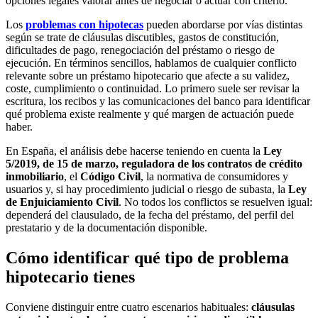
opciones legales valorar antes de negociar o actuar con criterio.
Los
problemas con hipotecas
pueden abordarse por vías distintas
según se trate de cláusulas discutibles, gastos de constitución,
dificultades de pago, renegociación del préstamo o riesgo de
ejecución. En términos sencillos, hablamos de cualquier conflicto
relevante sobre un préstamo hipotecario que afecte a su validez,
coste, cumplimiento o continuidad. Lo primero suele ser revisar la
escritura, los recibos y las comunicaciones del banco para identificar
qué problema existe realmente y qué margen de actuación puede
haber.
En España, el análisis debe hacerse teniendo en cuenta la
Ley
5/2019, de 15 de marzo, reguladora de los contratos de crédito
inmobiliario
, el
Código Civil
, la normativa de consumidores y
usuarios y, si hay procedimiento judicial o riesgo de subasta, la
Ley
de Enjuiciamiento Civil
. No todos los conflictos se resuelven igual:
dependerá del clausulado, de la fecha del préstamo, del perfil del
prestatario y de la documentación disponible.
Cómo identificar qué tipo de problema
hipotecario tienes
Conviene distinguir entre cuatro escenarios habituales:
cláusulas