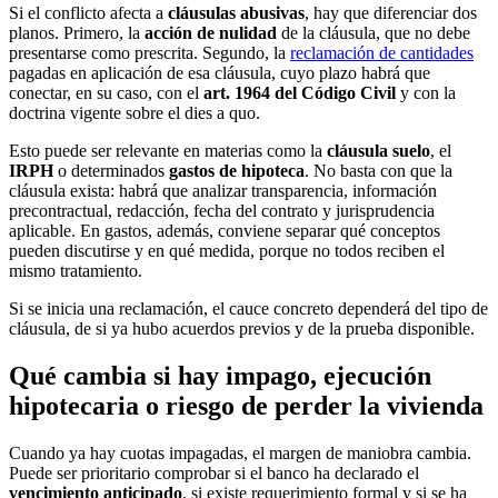
Si el conflicto afecta a
cláusulas abusivas
, hay que diferenciar dos
planos. Primero, la
acción de nulidad
de la cláusula, que no debe
presentarse como prescrita. Segundo, la
reclamación de cantidades
pagadas en aplicación de esa cláusula, cuyo plazo habrá que
conectar, en su caso, con el
art. 1964 del Código Civil
y con la
doctrina vigente sobre el dies a quo.
Esto puede ser relevante en materias como la
cláusula suelo
, el
IRPH
o determinados
gastos de hipoteca
. No basta con que la
cláusula exista: habrá que analizar transparencia, información
precontractual, redacción, fecha del contrato y jurisprudencia
aplicable. En gastos, además, conviene separar qué conceptos
pueden discutirse y en qué medida, porque no todos reciben el
mismo tratamiento.
Si se inicia una reclamación, el cauce concreto dependerá del tipo de
cláusula, de si ya hubo acuerdos previos y de la prueba disponible.
Qué cambia si hay impago, ejecución
hipotecaria o riesgo de perder la vivienda
Cuando ya hay cuotas impagadas, el margen de maniobra cambia.
Puede ser prioritario comprobar si el banco ha declarado el
vencimiento anticipado
, si existe requerimiento formal y si se ha