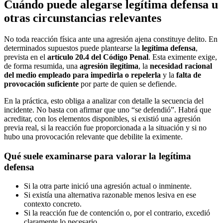
Cuándo puede alegarse legítima defensa u
otras circunstancias relevantes
No toda reacción física ante una agresión ajena constituye delito. En
determinados supuestos puede plantearse la
legítima defensa
,
prevista en el
artículo 20.4 del Código Penal
. Esta eximente exige,
de forma resumida, una
agresión ilegítima
, la
necesidad racional
del medio empleado para impedirla o repelerla
y la
falta de
provocación suficiente
por parte de quien se defiende.
En la práctica, esto obliga a analizar con detalle la secuencia del
incidente. No basta con afirmar que uno “se defendió”. Habrá que
acreditar, con los elementos disponibles, si existió una agresión
previa real, si la reacción fue proporcionada a la situación y si no
hubo una provocación relevante que debilite la eximente.
Qué suele examinarse para valorar la legítima
defensa
Si la otra parte inició una agresión actual o inminente.
Si existía una alternativa razonable menos lesiva en ese
contexto concreto.
Si la reacción fue de contención o, por el contrario, excedió
claramente lo necesario.