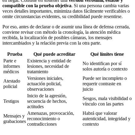
en negar. Consiste en sostener una
versión verosímil, estable y
compatible con la prueba objetiva
. Si una persona cambia varias
veces detalles importantes, minimiza datos fácilmente verificables o
omite circunstancias evidentes, su credibilidad puede resentirse.
Por eso, antes de declarar o de asumir una línea de defensa cerrada,
conviene revisar con método la cronología, la atención médica
recibida, la localización de posibles cámaras, los mensajes
intercambiados y la relación previa con la otra parte.
Prueba
Qué puede acreditar
Qué límites tiene
Parte e
Existencia y entidad de
No identifican por sí
informes
lesiones, necesidad de
solos autoría o contexto
médicos
tratamiento
Versiones iniciales,
Puede ser incompleto o
Atestado
actuación policial,
requerir contraste en
policial
observaciones
juicio
Inicio de la agresión,
Sesgos, mala visibilidad o
Testigos
secuencia de hechos,
vínculo con las partes
actitudes
Amenazas, provocación,
Habrá que valorar
Mensajes y
reconocimiento o
autenticidad, integridad y
grabaciones
contradicciones
contexto