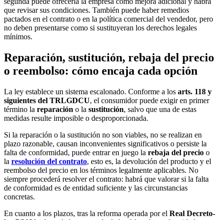
segunda puede ofrecerla la empresa como mejora adicional y habrá
que revisar sus condiciones. También puede haber remedios
pactados en el contrato o en la política comercial del vendedor, pero
no deben presentarse como si sustituyeran los derechos legales
mínimos.
Reparación, sustitución, rebaja del precio
o reembolso: cómo encaja cada opción
La ley establece un sistema escalonado. Conforme a los
arts. 118 y
siguientes del TRLGDCU
, el consumidor puede exigir en primer
término la
reparación
o la
sustitución
, salvo que una de estas
medidas resulte imposible o desproporcionada.
Si la reparación o la sustitución no son viables, no se realizan en
plazo razonable, causan inconvenientes significativos o persiste la
falta de conformidad, puede entrar en juego la
rebaja del precio
o
la
resolución del contrato
, esto es, la devolución del producto y el
reembolso del precio en los términos legalmente aplicables. No
siempre procederá resolver el contrato: habrá que valorar si la falta
de conformidad es de entidad suficiente y las circunstancias
concretas.
En cuanto a los plazos, tras la reforma operada por el
Real Decreto-