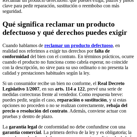
Reclamar un producto defectuoso: qué puedes exigir, plazos y pasos
clave para pedir reparación, sustitución o reembolso con más
seguridad.
Qué significa reclamar un producto
defectuoso y qué derechos puedes exigir
Cuando hablamos de
reclamar un producto defectuoso
, en
realidad nos referimos a exigir tus derechos por
falta de
conformidad
del bien con el contrato. En términos prácticos, ocurre
cuando el producto no funciona como cabría esperar, no coincide
con la descripción, no sirve para su uso ordinario o no presenta la
calidad y prestaciones habituales según la ley.
Si un consumidor recibe un bien no conforme, el
Real Decreto
Legislativo 1/2007
, en sus
arts. 114 a 122
, prevé una serie de
medidas correctoras frente al vendedor. Como respuesta breve:
puedes pedir, según el caso,
reparación o sustitución
, y si estas
opciones no proceden o no se realizan correctamente,
rebaja del
precio o resolución del contrato
. Además, conviene actuar con
pruebas y dentro de plazo.
La
garantía legal
de conformidad no debe confundirse con una
garantía comercial
. La primera deriva de la ley y es obligatoria; la