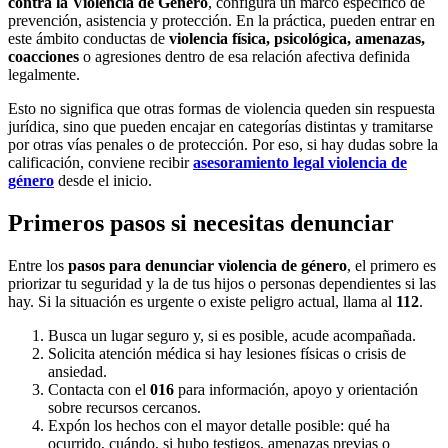
contra la Violencia de Género
, configura un marco específico de
prevención, asistencia y protección. En la práctica, pueden entrar en
este ámbito conductas de
violencia física, psicológica, amenazas,
coacciones
o agresiones dentro de esa relación afectiva definida
legalmente.
Esto no significa que otras formas de violencia queden sin respuesta
jurídica, sino que pueden encajar en categorías distintas y tramitarse
por otras vías penales o de protección. Por eso, si hay dudas sobre la
calificación, conviene recibir
asesoramiento legal violencia de
género
desde el inicio.
Primeros pasos si necesitas denunciar
Entre los
pasos para denunciar violencia de género
, el primero es
priorizar tu seguridad y la de tus hijos o personas dependientes si las
hay. Si la situación es urgente o existe peligro actual, llama al
112
.
Busca un lugar seguro y, si es posible, acude acompañada.
Solicita atención médica si hay lesiones físicas o crisis de
ansiedad.
Contacta con el
016
para información, apoyo y orientación
sobre recursos cercanos.
Expón los hechos con el mayor detalle posible: qué ha
ocurrido, cuándo, si hubo testigos, amenazas previas o