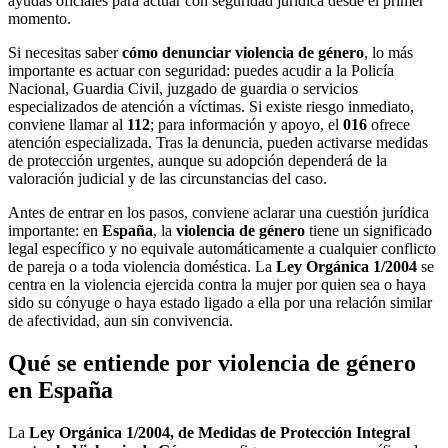
ayudas oficiales para actuar con seguridad jurídica desde el primer
momento.
Si necesitas saber
cómo denunciar violencia de género
, lo más
importante es actuar con seguridad: puedes acudir a la Policía
Nacional, Guardia Civil, juzgado de guardia o servicios
especializados de atención a víctimas. Si existe riesgo inmediato,
conviene llamar al
112
; para información y apoyo, el
016
ofrece
atención especializada. Tras la denuncia, pueden activarse medidas
de protección urgentes, aunque su adopción dependerá de la
valoración judicial y de las circunstancias del caso.
Antes de entrar en los pasos, conviene aclarar una cuestión jurídica
importante: en
España
, la
violencia de género
tiene un significado
legal específico y no equivale automáticamente a cualquier conflicto
de pareja o a toda violencia doméstica. La
Ley Orgánica 1/2004
se
centra en la violencia ejercida contra la mujer por quien sea o haya
sido su cónyuge o haya estado ligado a ella por una relación similar
de afectividad, aun sin convivencia.
Qué se entiende por violencia de género
en España
La
Ley Orgánica 1/2004, de Medidas de Protección Integral