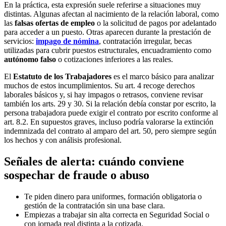
En la práctica, esta expresión suele referirse a situaciones muy
distintas. Algunas afectan al nacimiento de la relación laboral, como
las
falsas ofertas de empleo
o la solicitud de pagos por adelantado
para acceder a un puesto. Otras aparecen durante la prestación de
servicios:
impago de nómina
, contratación irregular, becas
utilizadas para cubrir puestos estructurales, encuadramiento como
autónomo falso
o cotizaciones inferiores a las reales.
El
Estatuto de los Trabajadores
es el marco básico para analizar
muchos de estos incumplimientos. Su art. 4 recoge derechos
laborales básicos y, si hay impagos o retrasos, conviene revisar
también los arts. 29 y 30. Si la relación debía constar por escrito, la
persona trabajadora puede exigir el contrato por escrito conforme al
art. 8.2. En supuestos graves, incluso podría valorarse la extinción
indemnizada del contrato al amparo del art. 50, pero siempre según
los hechos y con análisis profesional.
Señales de alerta: cuándo conviene
sospechar de fraude o abuso
Te piden dinero para uniformes, formación obligatoria o
gestión de la contratación sin una base clara.
Empiezas a trabajar sin alta correcta en Seguridad Social o
con jornada real distinta a la cotizada.