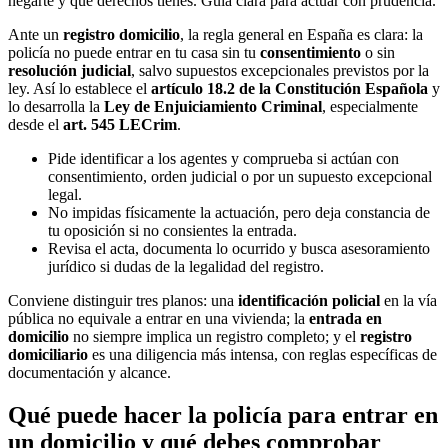
negarte y qué derechos tienes. Guía clara para actuar con prudencia.
Ante un
registro domicilio
, la regla general en España es clara: la
policía no puede entrar en tu casa sin tu
consentimiento
o sin
resolución judicial
, salvo supuestos excepcionales previstos por la
ley. Así lo establece el
artículo 18.2 de la Constitución Española
y
lo desarrolla la
Ley de Enjuiciamiento Criminal
, especialmente
desde el
art. 545 LECrim
.
Pide identificar a los agentes y comprueba si actúan con
consentimiento, orden judicial o por un supuesto excepcional
legal.
No impidas físicamente la actuación, pero deja constancia de
tu oposición si no consientes la entrada.
Revisa el acta, documenta lo ocurrido y busca asesoramiento
jurídico si dudas de la legalidad del registro.
Conviene distinguir tres planos: una
identificación policial
en la vía
pública no equivale a entrar en una vivienda; la
entrada en
domicilio
no siempre implica un registro completo; y el
registro
domiciliario
es una diligencia más intensa, con reglas específicas de
documentación y alcance.
Qué puede hacer la policía para entrar en
un domicilio y qué debes comprobar